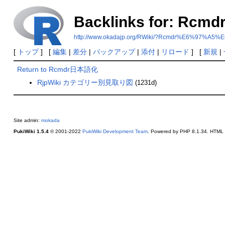
Backlinks for: Rc
http://www.okadajp.org/RWiki/?Rcmdr%E6%97
[
トップ
] [
編集
|
差分
|
バックアップ
|
添付
|
リロード
] [
新規
|
Return to Rcmdr日本語化
RjpWiki カテゴリー別見取り図
(1231d)
Site admin:
mokada
PukiWiki 1.5.4
© 2001-2022
PukiWiki Development Team
. Powered by PHP 8.1.34. HTML c