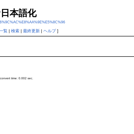
mdr日本語化
%A5%E6%9C%AC%E8%AA%9E%E5%8C%96
一覧
|
検索
|
最終更新
|
ヘルプ
]
onvert time: 0.002 sec.