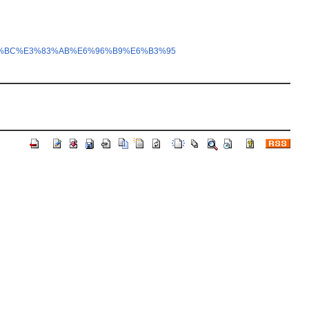
3%83%BC%E3%83%AB%E6%96%B9%E6%B3%95