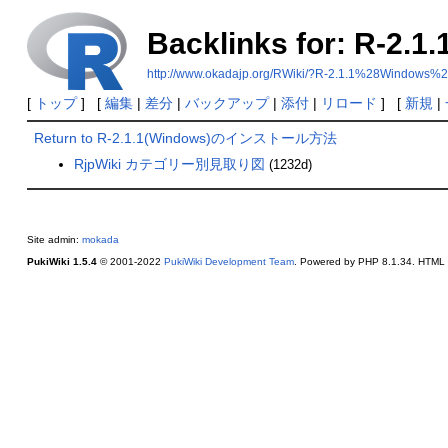
Backlinks for: R
http://www.okadajp.org/RWiki/?R-2.1.1%2
[
トップ
] [
編集
|
差分
|
バックアップ
|
添付
|
リロード
] [
新規
|
Return to R-2.1.1(Windows)のインストール方法
RjpWiki カテゴリー別見取り図
(1232d)
Site admin:
mokada
PukiWiki 1.5.4
© 2001-2022
PukiWiki Development Team
. Powered by PHP 8.1.34. HTML c