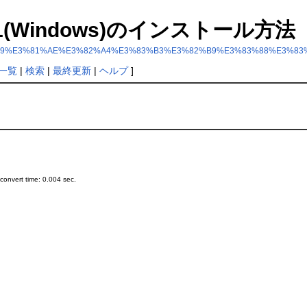
-2.1.1(Windows)のインストール方法
8Windows%29%E3%81%AE%E3%82%A4%E3%83%B3%E3%82%B9%E3%83%88%E
一覧
|
検索
|
最終更新
|
ヘルプ
]
onvert time: 0.004 sec.