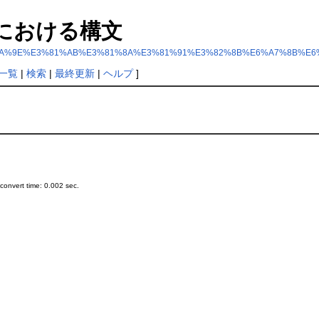
R言語における構文
0%E8%AA%9E%E3%81%AB%E3%81%8A%E3%81%91%E3%82%8B%E6%A7%8B%E6
一覧
|
検索
|
最終更新
|
ヘルプ
]
onvert time: 0.002 sec.