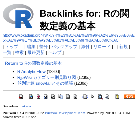
Backlinks for: Rの関
数定義の基本
http://www.okadajp.org/RWiki/?R%E3%81%AE%E9%96%A2%E6%95%B0%E
5%AE%9A%E7%BE%A9%E3%81%AE%E5%9F%BA%E6%9C%AC
[
トップ
] [
編集
|
差分
|
バックアップ
|
添付
|
リロード
] [
新規
|
一覧
|
検索
|
最終更新
|
ヘルプ
]
Return to Rの関数定義の基本
R AnalyticFlow
(1230d)
RjpWiki カテゴリー別見取り図
(1230d)
並列計算 snowfallとその拡張
(1230d)
Site admin:
mokada
PukiWiki 1.5.4
© 2001-2022
PukiWiki Development Team
. Powered by PHP 8.1.34. HTML
convert time: 0.002 sec.