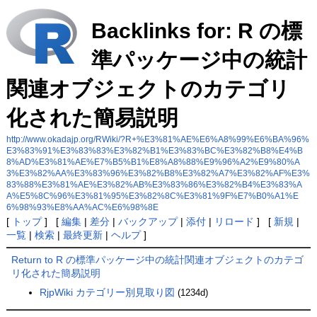
Backlinks for: R の標
準パッケージ中の統計
関連オブジェクトのカテゴリ
化された簡易説明
http://www.okadajp.org/RWiki/?R+%E3%81%AE%E6%A8%99%E6%BA%96%
E3%83%91%E3%83%83%E3%82%B1%E3%83%BC%E3%82%B8%E4%B
8%AD%E3%81%AE%E7%B5%B1%E8%A8%88%E9%96%A2%E9%80%A
3%E3%82%AA%E3%83%96%E3%82%B8%E3%82%A7%E3%82%AF%E3%
83%88%E3%81%AE%E3%82%AB%E3%83%86%E3%82%B4%E3%83%A
A%E5%8C%96%E3%81%95%E3%82%8C%E3%81%9F%E7%B0%A1%E
6%98%93%E8%AA%AC%E6%98%8E
[
トップ
] [
編集
|
差分
|
バックアップ
|
添付
|
リロード
] [
新規
|
一覧
|
検索
|
最終更新
|
ヘルプ
]
Return to R の標準パッケージ中の統計関連オブジェクトのカテゴ
リ化された簡易説明
RjpWiki カテゴリー別見取り図
(1234d)