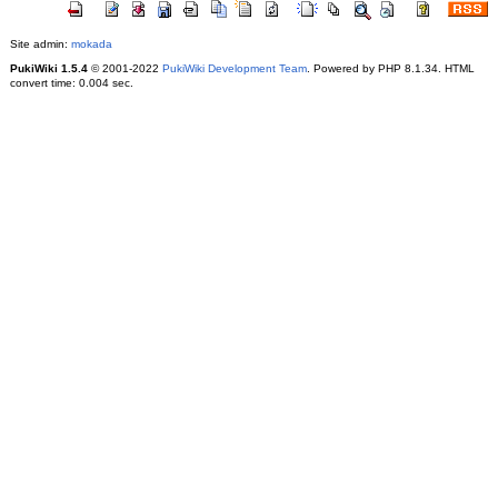
Site admin:
mokada
PukiWiki 1.5.4
© 2001-2022
PukiWiki Development Team
. Powered by PHP 8.1.34. HTML
convert time: 0.004 sec.