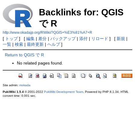
Backlinks for: QGIS
で R
http://www.okadajp.org/RWiki/?QGIS+%E3%81%A7+R
[
トップ
] [
編集
|
差分
|
バックアップ
|
添付
|
リロード
] [
新規
|
一覧
|
検索
|
最終更新
|
ヘルプ
]
Return to QGIS で R
No related pages found.
Site admin:
mokada
PukiWiki 1.5.4
© 2001-2022
PukiWiki Development Team
. Powered by PHP 8.1.34. HTML
convert time: 0.001 sec.