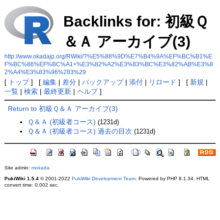
Backlinks for: 初級Ｑ
＆Ａ アーカイブ(3)
http://www.okadajp.org/RWiki/?%E5%88%9D%E7%B4%9A%EF%BC%B1%E
F%BC%86%EF%BC%A1+%E3%82%A2%E3%83%BC%E3%82%AB%E3%8
2%A4%E3%83%96%283%29
[
トップ
] [
編集
|
差分
|
バックアップ
|
添付
|
リロード
] [
新規
|
一覧
|
検索
|
最終更新
|
ヘルプ
]
Return to 初級Ｑ＆Ａ アーカイブ(3)
Ｑ＆Ａ (初級者コース)
(1231d)
Ｑ＆Ａ (初級者コース) 過去の目次
(1231d)
Site admin:
mokada
PukiWiki 1.5.4
© 2001-2022
PukiWiki Development Team
. Powered by PHP 8.1.34. HTML
convert time: 0.002 sec.