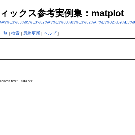
 グラフィックス参考実例集：matplot
B0%E3%83%A9%E3%83%95%E3%82%A3%E3%83%83%E3%82%AF%E3%82%B9%
一覧
|
検索
|
最終更新
|
ヘルプ
]
onvert time: 0.003 sec.