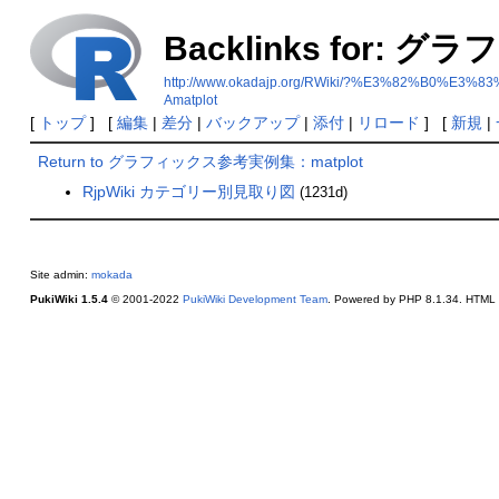
Backlinks for:
http://www.okadajp.org/RWiki/?%E3%82%
Amatplot
[
トップ
] [
編集
|
差分
|
バックアップ
|
添付
|
リロード
] [
新規
|
Return to グラフィックス参考実例集：matplot
RjpWiki カテゴリー別見取り図
(1231d)
Site admin:
mokada
PukiWiki 1.5.4
© 2001-2022
PukiWiki Development Team
. Powered by PHP 8.1.34. HTML c