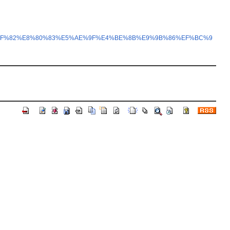
E5%8F%82%E8%80%83%E5%AE%9F%E4%BE%8B%E9%9B%86%EF%BC%9