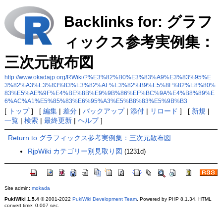
Backlinks for: グラフ
ィックス参考実例集：
三次元散布図
http://www.okadajp.org/RWiki/?%E3%82%B0%E3%83%A9%E3%83%95%E
3%82%A3%E3%83%83%E3%82%AF%E3%82%B9%E5%8F%82%E8%80%
83%E5%AE%9F%E4%BE%8B%E9%9B%86%EF%BC%9A%E4%B8%89%E
6%AC%A1%E5%85%83%E6%95%A3%E5%B8%83%E5%9B%B3
[
トップ
] [
編集
|
差分
|
バックアップ
|
添付
|
リロード
] [
新規
|
一覧
|
検索
|
最終更新
|
ヘルプ
]
Return to グラフィックス参考実例集：三次元散布図
RjpWiki カテゴリー別見取り図
(1231d)
Site admin:
mokada
PukiWiki 1.5.4
© 2001-2022
PukiWiki Development Team
. Powered by PHP 8.1.34. HTML
convert time: 0.007 sec.