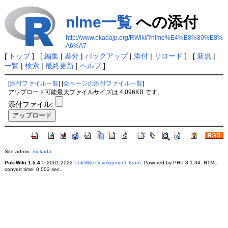
nlme一覧
への添付
http://www.okadajp.org/RWiki/?nlme%E4%B8%80%E8%
A6%A7
[
トップ
] [
編集
|
差分
|
バックアップ
|
添付
|
リロード
] [
新規
|
一覧
|
検索
|
最終更新
|
ヘルプ
]
[
添付ファイル一覧
] [
全ページの添付ファイル一覧
]
アップロード可能最大ファイルサイズは 4,096KB です。
添付ファイル:
Site admin:
mokada
PukiWiki 1.5.4
© 2001-2022
PukiWiki Development Team
. Powered by PHP 8.1.34. HTML
convert time: 0.003 sec.