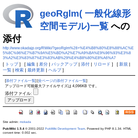
geoRglm( 一般化線形
空間モデル)一覧
への
添付
http://www.okadajp.org/RWiki/?geoRglm%28+%E4%B8%80%E8%88%AC%E
5%8C%96%E7%B7%9A%E5%BD%A2%E7%A9%BA%E9%96%93%E3%8
3%A2%E3%83%87%E3%83%AB%29%E4%B8%80%E8%A6%A7
[
トップ
] [
編集
|
差分
|
バックアップ
|
添付
|
リロード
] [
新規
|
一覧
|
検索
|
最終更新
|
ヘルプ
]
[
添付ファイル一覧
] [
全ページの添付ファイル一覧
]
アップロード可能最大ファイルサイズは 4,096KB です。
添付ファイル:
Site admin:
mokada
PukiWiki 1.5.4
© 2001-2022
PukiWiki Development Team
. Powered by PHP 8.1.34. HTML
convert time: 0.002 sec.