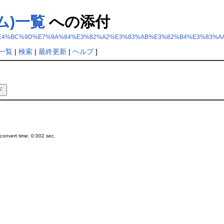
ム)一覧
への添付
9%81%BA%E4%BC%9D%E7%9A%84%E3%82%A2%E3%83%AB%E3%82%B4%E3%8
一覧
|
検索
|
最終更新
|
ヘルプ
]
onvert time: 0.002 sec.