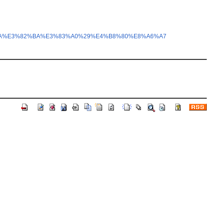
3%AA%E3%82%BA%E3%83%A0%29%E4%B8%80%E8%A6%A7