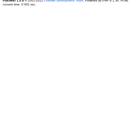
PukiWiki 1.5.4
© 2001-2022
PukiWiki Development Team
. Powered by PHP 8.1.34. HTML
convert time: 0.002 sec.