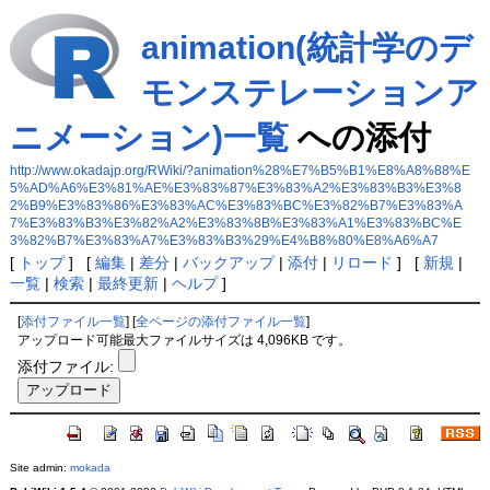
animation(統計学のデ
モンステレーションア
ニメーション)一覧
への添付
http://www.okadajp.org/RWiki/?animation%28%E7%B5%B1%E8%A8%88%E
5%AD%A6%E3%81%AE%E3%83%87%E3%83%A2%E3%83%B3%E3%8
2%B9%E3%83%86%E3%83%AC%E3%83%BC%E3%82%B7%E3%83%A
7%E3%83%B3%E3%82%A2%E3%83%8B%E3%83%A1%E3%83%BC%E
3%82%B7%E3%83%A7%E3%83%B3%29%E4%B8%80%E8%A6%A7
[
トップ
] [
編集
|
差分
|
バックアップ
|
添付
|
リロード
] [
新規
|
一覧
|
検索
|
最終更新
|
ヘルプ
]
[
添付ファイル一覧
] [
全ページの添付ファイル一覧
]
アップロード可能最大ファイルサイズは 4,096KB です。
添付ファイル:
Site admin:
mokada