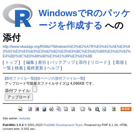
WindowsでRのパッケ
ージを作成する
への
添付
http://www.okadajp.org/RWiki/?Windows%E3%81%A7R%E3%81%AE%E3%8
3%91%E3%83%83%E3%82%B1%E3%83%BC%E3%82%B8%E3%82%92%
E4%BD%9C%E6%88%90%E3%81%99%E3%82%8B
[
トップ
] [
編集
|
差分
|
バックアップ
|
添付
|
リロード
] [
新規
|
一覧
|
検索
|
最終更新
|
ヘルプ
]
[
添付ファイル一覧
] [
全ページの添付ファイル一覧
]
アップロード可能最大ファイルサイズは 4,096KB です。
添付ファイル:
Site admin:
mokada
PukiWiki 1.5.4
© 2001-2022
PukiWiki Development Team
. Powered by PHP 8.1.34. HTML
convert time: 0.002 sec.