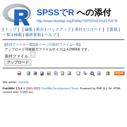
SPSSでR
への添付
http://www.okadajp.org/RWiki/?SPSS%E3%81%A7R
[
トップ
] [
編集
|
差分
|
バックアップ
|
添付
|
リロード
] [
新規
|
一覧
|
検索
|
最終更新
|
ヘルプ
]
[
添付ファイル一覧
] [
全ページの添付ファイル一覧
]
アップロード可能最大ファイルサイズは 4,096KB です。
添付ファイル:
Site admin:
mokada
PukiWiki 1.5.4
© 2001-2022
PukiWiki Development Team
. Powered by PHP 8.1.34. HTML
convert time: 0.005 sec.