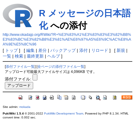
R メッセージの日本語
化
への添付
http://www.okadajp.org/RWiki/?R+%E3%83%A1%E3%83%83%E3%82%BB%
E3%83%BC%E3%82%B8%E3%81%AE%E6%97%A5%E6%9C%AC%E8%A
A%9E%E5%8C%96
[
トップ
] [
編集
|
差分
|
バックアップ
|
添付
|
リロード
] [
新規
|
一覧
|
検索
|
最終更新
|
ヘルプ
]
[
添付ファイル一覧
] [
全ページの添付ファイル一覧
]
アップロード可能最大ファイルサイズは 4,096KB です。
添付ファイル:
Site admin:
mokada
PukiWiki 1.5.4
© 2001-2022
PukiWiki Development Team
. Powered by PHP 8.1.34. HTML
convert time: 0.002 sec.