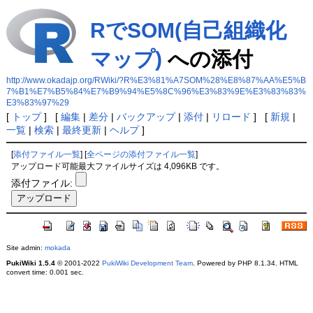
RでSOM(自己組織化
マップ)
への添付
http://www.okadajp.org/RWiki/?R%E3%81%A7SOM%28%E8%87%AA%E5%B
7%B1%E7%B5%84%E7%B9%94%E5%8C%96%E3%83%9E%E3%83%83%
E3%83%97%29
[
トップ
] [
編集
|
差分
|
バックアップ
|
添付
|
リロード
] [
新規
|
一覧
|
検索
|
最終更新
|
ヘルプ
]
[
添付ファイル一覧
] [
全ページの添付ファイル一覧
]
アップロード可能最大ファイルサイズは 4,096KB です。
添付ファイル:
Site admin:
mokada
PukiWiki 1.5.4
© 2001-2022
PukiWiki Development Team
. Powered by PHP 8.1.34. HTML
convert time: 0.001 sec.