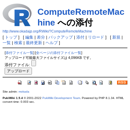
ComputeRemoteMac
hine
への添付
http://www.okadajp.org/RWiki/?ComputeRemoteMachine
[
トップ
] [
編集
|
差分
|
バックアップ
|
添付
|
リロード
] [
新規
|
一覧
|
検索
|
最終更新
|
ヘルプ
]
[
添付ファイル一覧
] [
全ページの添付ファイル一覧
]
アップロード可能最大ファイルサイズは 4,096KB です。
添付ファイル:
Site admin:
mokada
PukiWiki 1.5.4
© 2001-2022
PukiWiki Development Team
. Powered by PHP 8.1.34. HTML
convert time: 0.003 sec.