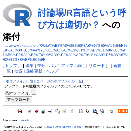
討論場/R言語という呼
び方は適切か？
への
添付
http://www.okadajp.org/RWiki/?%E8%A8%8E%E8%AB%96%E5%A0%B4/R%
E8%A8%80%E8%AA%9E%E3%81%A8%E3%81%84%E3%81%86%E5%9
1%BC%E3%81%B3%E6%96%B9%E3%81%AF%E9%81%A9%E5%88%87%
E3%81%8B%EF%BC%9F
[
トップ
] [
編集
|
差分
|
バックアップ
|
添付
|
リロード
] [
新規
|
一覧
|
検索
|
最終更新
|
ヘルプ
]
[
添付ファイル一覧
] [
全ページの添付ファイル一覧
]
アップロード可能最大ファイルサイズは 4,096KB です。
添付ファイル:
Site admin:
mokada
PukiWiki 1.5.4
© 2001-2022
PukiWiki Development Team
. Powered by PHP 8.1.34. HTML
convert time: 0.002 sec.