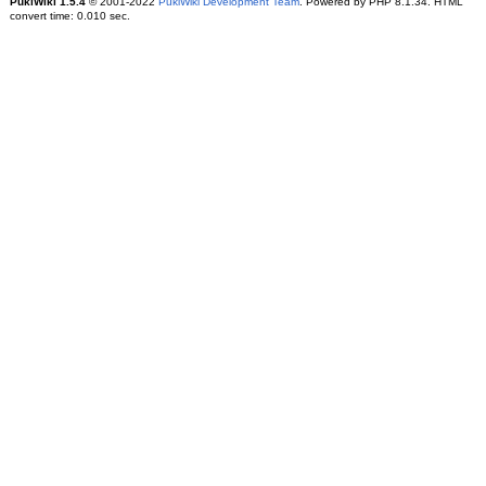
PukiWiki 1.5.4
© 2001-2022
PukiWiki Development Team
. Powered by PHP 8.1.34. HTML
convert time: 0.010 sec.