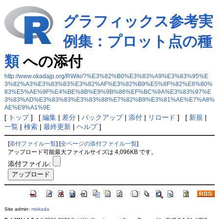
グラフィックス参考実
例集：プロット点の種
類
への添付
http://www.okadajp.org/RWiki/?%E3%82%B0%E3%83%A9%E3%83%95%E
3%82%A3%E3%83%83%E3%82%AF%E3%82%B9%E5%8F%82%E8%80%
83%E5%AE%9F%E4%BE%8B%E9%9B%86%EF%BC%9A%E3%83%97%E
3%83%AD%E3%83%83%E3%83%88%E7%82%B9%E3%81%AE%E7%A8%
AE%E9%A1%9E
[
トップ
] [
編集
|
差分
|
バックアップ
|
添付
|
リロード
] [
新規
|
一覧
|
検索
|
最終更新
|
ヘルプ
]
[
添付ファイル一覧
] [
全ページの添付ファイル一覧
]
アップロード可能最大ファイルサイズは 4,096KB です。
添付ファイル:
Site admin:
mokada