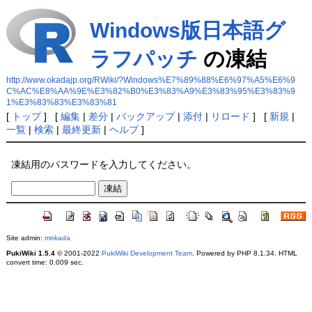
Windows版日本語グ
ラフパッチ
の凍結
http://www.okadajp.org/RWiki/?Windows%E7%89%88%E6%97%A5%E6%9
C%AC%E8%AA%9E%E3%82%B0%E3%83%A9%E3%83%95%E3%83%9
1%E3%83%83%E3%83%81
[
トップ
] [
編集
|
差分
|
バックアップ
|
添付
|
リロード
] [
新規
|
一覧
|
検索
|
最終更新
|
ヘルプ
]
凍結用のパスワードを入力してください。
Site admin:
mokada
PukiWiki 1.5.4
© 2001-2022
PukiWiki Development Team
. Powered by PHP 8.1.34. HTML
convert time: 0.009 sec.