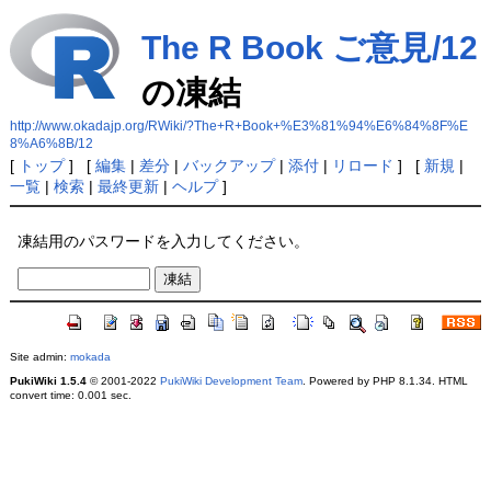
The R Book ご意見/12
の凍結
http://www.okadajp.org/RWiki/?The+R+Book+%E3%81%94%E6%84%8F%E
8%A6%8B/12
[
トップ
] [
編集
|
差分
|
バックアップ
|
添付
|
リロード
] [
新規
|
一覧
|
検索
|
最終更新
|
ヘルプ
]
凍結用のパスワードを入力してください。
Site admin:
mokada
PukiWiki 1.5.4
© 2001-2022
PukiWiki Development Team
. Powered by PHP 8.1.34. HTML
convert time: 0.001 sec.