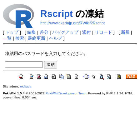
Rscript
の凍結
http://www.okadajp.org/RWiki/?Rscript
[
トップ
] [
編集
|
差分
|
バックアップ
|
添付
|
リロード
] [
新規
|
一覧
|
検索
|
最終更新
|
ヘルプ
]
凍結用のパスワードを入力してください。
Site admin:
mokada
PukiWiki 1.5.4
© 2001-2022
PukiWiki Development Team
. Powered by PHP 8.1.34. HTML
convert time: 0.004 sec.