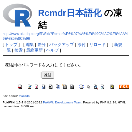
Rcmdr日本語化
の凍
結
http://www.okadajp.org/RWiki/?Rcmdr%E6%97%A5%E6%9C%AC%E8%AA%
9E%E5%8C%96
[
トップ
] [
編集
|
差分
|
バックアップ
|
添付
|
リロード
] [
新規
|
一覧
|
検索
|
最終更新
|
ヘルプ
]
凍結用のパスワードを入力してください。
Site admin:
mokada
PukiWiki 1.5.4
© 2001-2022
PukiWiki Development Team
. Powered by PHP 8.1.34. HTML
convert time: 0.009 sec.