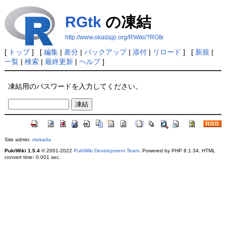
RGtk
の凍結
http://www.okadajp.org/RWiki/?RGtk
[
トップ
] [
編集
|
差分
|
バックアップ
|
添付
|
リロード
] [
新規
|
一覧
|
検索
|
最終更新
|
ヘルプ
]
凍結用のパスワードを入力してください。
Site admin:
mokada
PukiWiki 1.5.4
© 2001-2022
PukiWiki Development Team
. Powered by PHP 8.1.34. HTML
convert time: 0.001 sec.