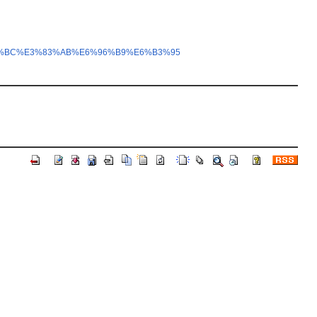
3%83%BC%E3%83%AB%E6%96%B9%E6%B3%95