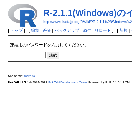
R-2.1.1(Window
http://www.okadajp.org/RWiki/?R-2.1.1%2
[
トップ
] [
編集
|
差分
|
バックアップ
|
添付
|
リロード
] [
新規
|
凍結用のパスワードを入力してください。
Site admin:
mokada
PukiWiki 1.5.4
© 2001-2022
PukiWiki Development Team
. Powered by PHP 8.1.34. HTML c