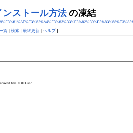
s)のインストール方法
の凍結
8Windows%29%E3%81%AE%E3%82%A4%E3%83%B3%E3%82%B9%E3%83%88%E
一覧
|
検索
|
最終更新
|
ヘルプ
]
onvert time: 0.004 sec.