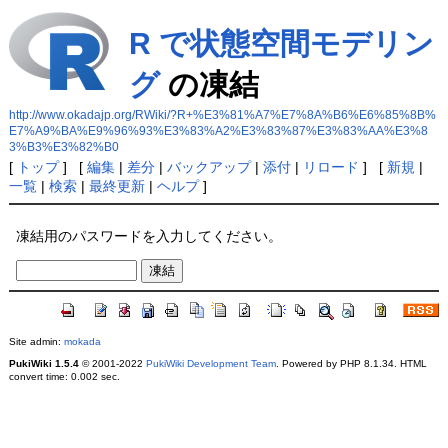
R で状態空間モデリン
グ
の凍結
http://www.okadajp.org/RWiki/?R+%E3%81%A7%E7%8A%B6%E6%85%8B%
E7%A9%BA%E9%96%93%E3%83%A2%E3%83%87%E3%83%AA%E3%8
3%B3%E3%82%B0
[
トップ
] [
編集
|
差分
|
バックアップ
|
添付
|
リロード
] [
新規
|
一覧
|
検索
|
最終更新
|
ヘルプ
]
凍結用のパスワードを入力してください。
Site admin:
mokada
PukiWiki 1.5.4
© 2001-2022
PukiWiki Development Team
. Powered by PHP 8.1.34. HTML
convert time: 0.002 sec.