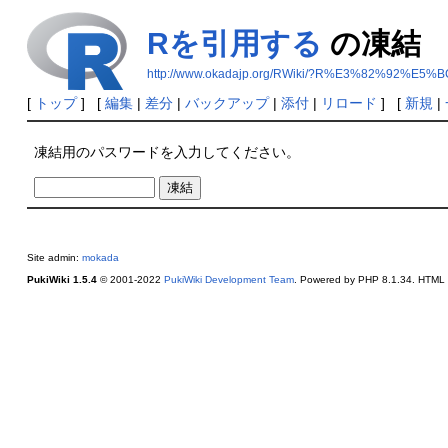
Rを引用する
の凍結
http://www.okadajp.org/RWiki/?R%E3%82%92
[
トップ
] [
編集
|
差分
|
バックアップ
|
添付
|
リロード
] [
新規
|
凍結用のパスワードを入力してください。
Site admin:
mokada
PukiWiki 1.5.4
© 2001-2022
PukiWiki Development Team
. Powered by PHP 8.1.34. HTML c