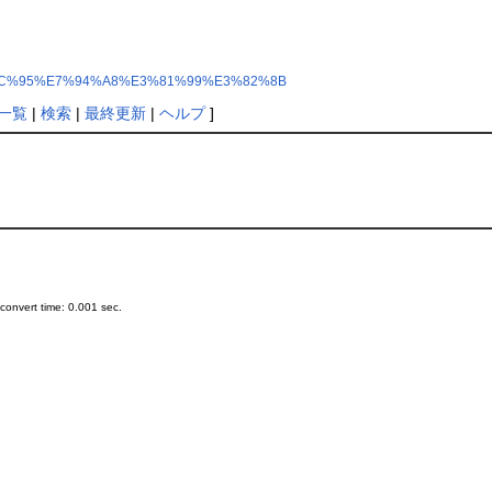
%E5%BC%95%E7%94%A8%E3%81%99%E3%82%8B
一覧
|
検索
|
最終更新
|
ヘルプ
]
onvert time: 0.001 sec.