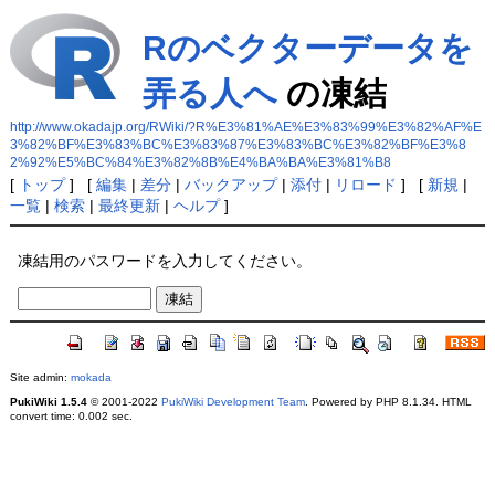
Rのベクターデータを
弄る人へ
の凍結
http://www.okadajp.org/RWiki/?R%E3%81%AE%E3%83%99%E3%82%AF%E
3%82%BF%E3%83%BC%E3%83%87%E3%83%BC%E3%82%BF%E3%8
2%92%E5%BC%84%E3%82%8B%E4%BA%BA%E3%81%B8
[
トップ
] [
編集
|
差分
|
バックアップ
|
添付
|
リロード
] [
新規
|
一覧
|
検索
|
最終更新
|
ヘルプ
]
凍結用のパスワードを入力してください。
Site admin:
mokada
PukiWiki 1.5.4
© 2001-2022
PukiWiki Development Team
. Powered by PHP 8.1.34. HTML
convert time: 0.002 sec.