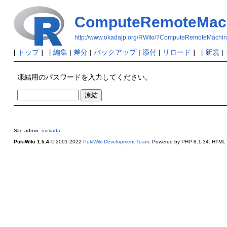
ComputeRemoteMac
http://www.okadajp.org/RWiki/?ComputeRemoteMachi
[
トップ
] [
編集
|
差分
|
バックアップ
|
添付
|
リロード
] [
新規
|
凍結用のパスワードを入力してください。
Site admin:
mokada
PukiWiki 1.5.4
© 2001-2022
PukiWiki Development Team
. Powered by PHP 8.1.34. HTML c