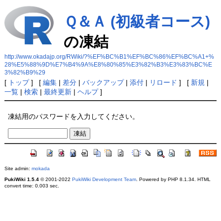
Ｑ＆Ａ (初級者コース)
の凍結
http://www.okadajp.org/RWiki/?%EF%BC%B1%EF%BC%86%EF%BC%A1+%
28%E5%88%9D%E7%B4%9A%E8%80%85%E3%82%B3%E3%83%BC%E
3%82%B9%29
[
トップ
] [
編集
|
差分
|
バックアップ
|
添付
|
リロード
] [
新規
|
一覧
|
検索
|
最終更新
|
ヘルプ
]
凍結用のパスワードを入力してください。
Site admin:
mokada
PukiWiki 1.5.4
© 2001-2022
PukiWiki Development Team
. Powered by PHP 8.1.34. HTML
convert time: 0.003 sec.