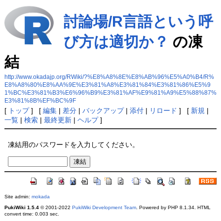
討論場/R言語という呼
び方は適切か？
の凍
結
http://www.okadajp.org/RWiki/?%E8%A8%8E%E8%AB%96%E5%A0%B4/R%
E8%A8%80%E8%AA%9E%E3%81%A8%E3%81%84%E3%81%86%E5%9
1%BC%E3%81%B3%E6%96%B9%E3%81%AF%E9%81%A9%E5%88%87%
E3%81%8B%EF%BC%9F
[
トップ
] [
編集
|
差分
|
バックアップ
|
添付
|
リロード
] [
新規
|
一覧
|
検索
|
最終更新
|
ヘルプ
]
凍結用のパスワードを入力してください。
Site admin:
mokada
PukiWiki 1.5.4
© 2001-2022
PukiWiki Development Team
. Powered by PHP 8.1.34. HTML
convert time: 0.003 sec.