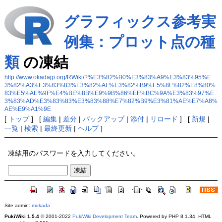
グラフィックス参考実
例集：プロット点の種
類
の凍結
http://www.okadajp.org/RWiki/?%E3%82%B0%E3%83%A9%E3%83%95%E
3%82%A3%E3%83%83%E3%82%AF%E3%82%B9%E5%8F%82%E8%80%
83%E5%AE%9F%E4%BE%8B%E9%9B%86%EF%BC%9A%E3%83%97%E
3%83%AD%E3%83%83%E3%83%88%E7%82%B9%E3%81%AE%E7%A8%
AE%E9%A1%9E
[
トップ
] [
編集
|
差分
|
バックアップ
|
添付
|
リロード
] [
新規
|
一覧
|
検索
|
最終更新
|
ヘルプ
]
凍結用のパスワードを入力してください。
Site admin:
mokada
PukiWiki 1.5.4
© 2001-2022
PukiWiki Development Team
. Powered by PHP 8.1.34. HTML