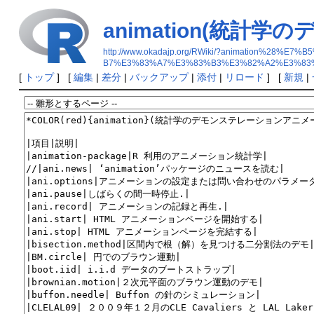
animation(統
http://www.okadajp.org/RWiki/?animatio
B7%E3%83%A7%E3%83%B3%E3%82%A2%E3%83
[
トップ
] [
編集
|
差分
|
バックアップ
|
添付
|
リロード
] [
新規
|