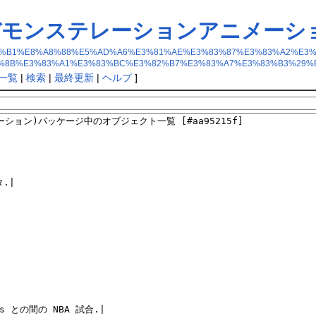
計学のデモンステレーションアニメーシ
n%28%E7%B5%B1%E8%A8%88%E5%AD%A6%E3%81%AE%E3%83%87%E3%83%A
%8B%E3%83%A1%E3%83%BC%E3%82%B7%E3%83%A7%E3%83%B3%29%
一覧
|
検索
|
最終更新
|
ヘルプ
]