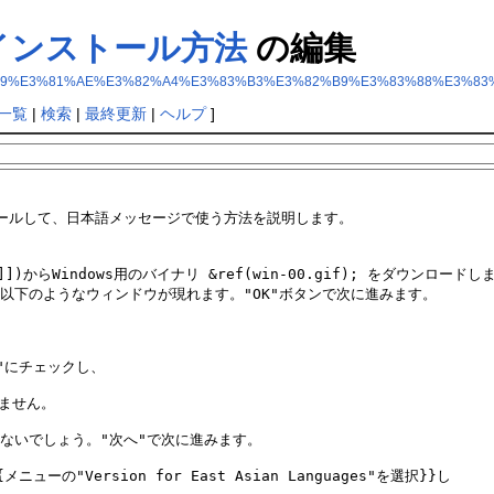
s)のインストール方法
の編集
8Windows%29%E3%81%AE%E3%82%A4%E3%83%B3%E3%82%B9%E3%83%88%E
一覧
|
検索
|
最終更新
|
ヘルプ
]