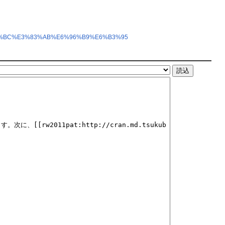
3%83%BC%E3%83%AB%E6%96%B9%E6%B3%95