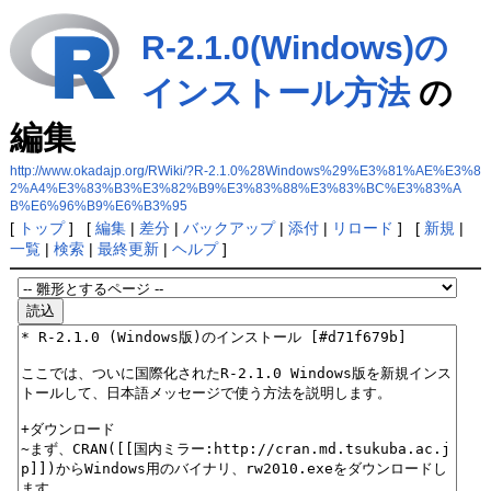
R-2.1.0(Windows)の
インストール方法
の
編集
http://www.okadajp.org/RWiki/?R-2.1.0%28Windows%29%E3%81%AE%E3%8
2%A4%E3%83%B3%E3%82%B9%E3%83%88%E3%83%BC%E3%83%A
B%E6%96%B9%E6%B3%95
[
トップ
] [
編集
|
差分
|
バックアップ
|
添付
|
リロード
] [
新規
|
一覧
|
検索
|
最終更新
|
ヘルプ
]