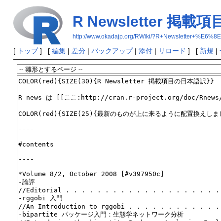
R Newsletter 掲
http://www.okadajp.org/RWiki/?R+Newslet
[
トップ
] [
編集
|
差分
|
バックアップ
|
添付
|
リロード
] [
新規
|