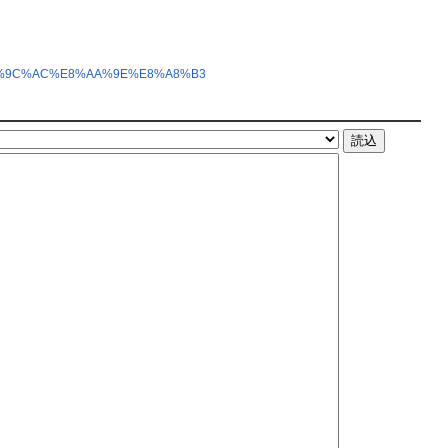
%E6%9C%AC%E8%AA%9E%E8%A8%B3