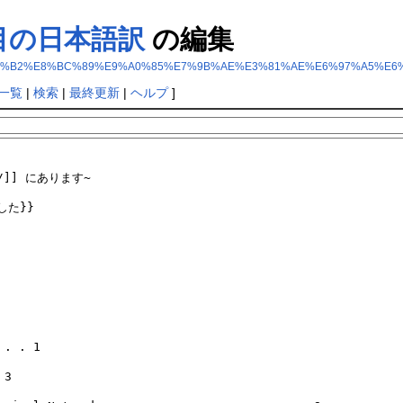
載項目の日本語訳
の編集
ter+%E6%8E%B2%E8%BC%89%E9%A0%85%E7%9B%AE%E3%81%AE%E6%97%A5
一覧
|
検索
|
最終更新
|
ヘルプ
]