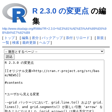
R 2.3.0 の変更点
の編
集
http://www.okadajp.org/RWiki/?R+2.3.0+%E3%81%AE%E5%A4%89%E6%9
B%B4%E7%82%B9
[
トップ
] [
編集
|
差分
|
バックアップ
|
添付
|
リロード
] [
新規
|
一覧
|
検索
|
最終更新
|
ヘルプ
]