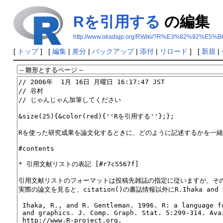
Rを引用する
の編集
http://www.okadajp.org/RWiki/?R%E3%82%92
[
トップ
] [
編集
|
差分
|
バックアップ
|
添付
|
リロード
] [
新規
|