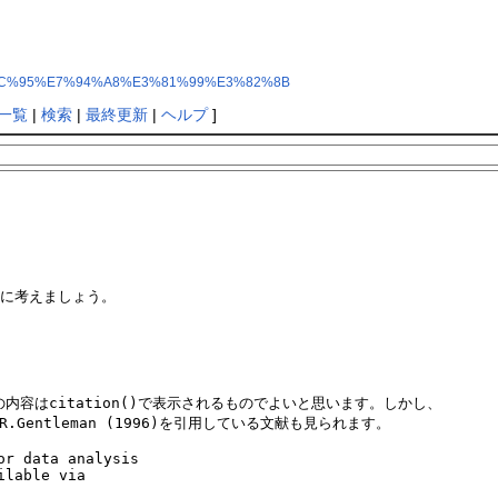
%E5%BC%95%E7%94%A8%E3%81%99%E3%82%8B
一覧
|
検索
|
最終更新
|
ヘルプ
]