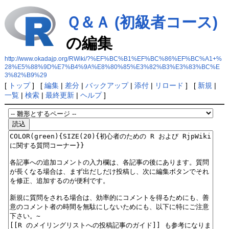
Ｑ＆Ａ (初級者コース)
の編集
http://www.okadajp.org/RWiki/?%EF%BC%B1%EF%BC%86%EF%BC%A1+%
28%E5%88%9D%E7%B4%9A%E8%80%85%E3%82%B3%E3%83%BC%E
3%82%B9%29
[
トップ
] [
編集
|
差分
|
バックアップ
|
添付
|
リロード
] [
新規
|
一覧
|
検索
|
最終更新
|
ヘルプ
]