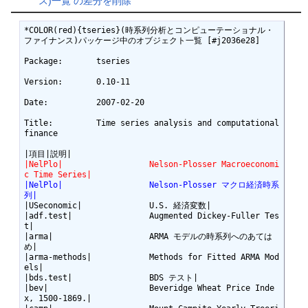
ス)一覧 の差分を削除
*COLOR(red){tseries}(時系列分析とコンピューテーショナル・
ファイナンス)パッケージ中のオブジェクト一覧 [#j2036e28]

Package:       tseries

Version:       0.10-11

Date:          2007-02-20

Title:         Time series analysis and computational 
finance

|NelPlo|                  Nelson-Plosser Macroeconomi
c Time Series|
|NelPlo|                  Nelson-Plosser マクロ経済時系
列|
|USeconomic|              U.S. 経済変数|

|adf.test|                Augmented Dickey-Fuller Tes
t|

|arma|                    ARMA モデルの時系列へのあては
め|

|arma-methods|            Methods for Fitted ARMA Mod
els|

|bds.test|                BDS テスト|

|bev|                     Beveridge Wheat Price Inde
x, 1500-1869.|
