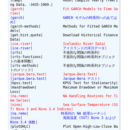
|camp|                    Mount Campito Yearly Treeri
|garch|                   Fit GARCH Models to Time Se
ries|
|garch|                   GARCH モデルの時系列へのあては
め|
|garch-methods|           Methods for Fitted GARCH Mo
dels|

|get.hist.quote|          Download Historical Finance 
|ice.river|               Icelandic River Data|
|ice.river|               アイスランドの河川データ|
|irts|                    不規則な間隔の時系列|

|irts-functions|          不規則な間隔の時系列オブジェク
トの基本関数|

|irts-methods|            不規則な間隔の時系列オブジェク
|jarque.bera.test|        Jarque-Bera Test|
|jarque.bera.test|        Jarque-Bera テスト|
|kpss.test|               KPSS Test for Stationarity|

|maxdrawdown|             Maximum Drawdown or Maximum 
|na.remo|                 NA Handling Routines for Ti
me Series|
|nino|                    Sea Surface Temperature (SS
T) Nino 3 and Nino 3.4 Indices|
|na.remo|                時系列の NA 処理ルーチン|
|nino|                    海面温度 (SST) Nino 3 および 
Nino 3.4 係数|
|plotOHLC|                Plot Open-High-Low-Close Ba