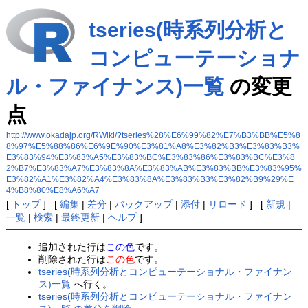
tseries(時系列分析と
コンピューテーショナ
ル・ファイナンス)一覧
の変更
点
http://www.okadajp.org/RWiki/?tseries%28%E6%99%82%E7%B3%BB%E5%8
8%97%E5%88%86%E6%9E%90%E3%81%A8%E3%82%B3%E3%83%B3%
E3%83%94%E3%83%A5%E3%83%BC%E3%83%86%E3%83%BC%E3%8
2%B7%E3%83%A7%E3%83%8A%E3%83%AB%E3%83%BB%E3%83%95%
E3%82%A1%E3%82%A4%E3%83%8A%E3%83%B3%E3%82%B9%29%E
4%B8%80%E8%A6%A7
[
トップ
] [
編集
|
差分
|
バックアップ
|
添付
|
リロード
] [
新規
|
一覧
|
検索
|
最終更新
|
ヘルプ
]
追加された行は
この色
です。
削除された行は
この色
です。
tseries(時系列分析とコンピューテーショナル・ファイナン
ス)一覧
へ行く。
tseries(時系列分析とコンピューテーショナル・ファイナン