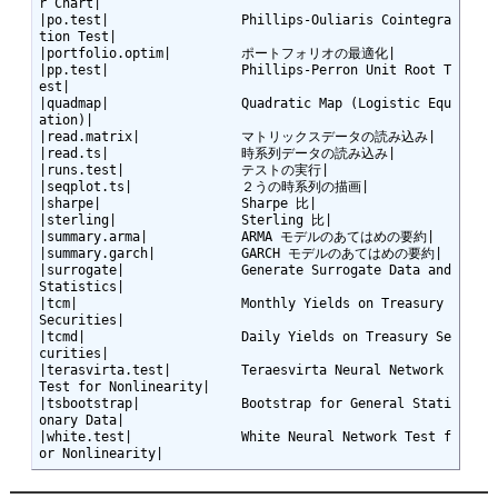
r Chart|

|po.test|                 Phillips-Ouliaris Cointegra
tion Test|

|portfolio.optim|         ポートフォリオの最適化|

|pp.test|                 Phillips-Perron Unit Root T
est|

|quadmap|                 Quadratic Map (Logistic Equ
ation)|

|read.matrix|             マトリックスデータの読み込み|

|read.ts|                 時系列データの読み込み|

|runs.test|               テストの実行|

|seqplot.ts|              ２うの時系列の描画|

|sharpe|                  Sharpe 比|

|sterling|                Sterling 比|

|summary.arma|            ARMA モデルのあてはめの要約|

|summary.garch|           GARCH モデルのあてはめの要約|

|surrogate|               Generate Surrogate Data and 
Statistics|

|tcm|                     Monthly Yields on Treasury 
Securities|

|tcmd|                    Daily Yields on Treasury Se
curities|

|terasvirta.test|         Teraesvirta Neural Network 
Test for Nonlinearity|

|tsbootstrap|             Bootstrap for General Stati
onary Data|

|white.test|              White Neural Network Test f