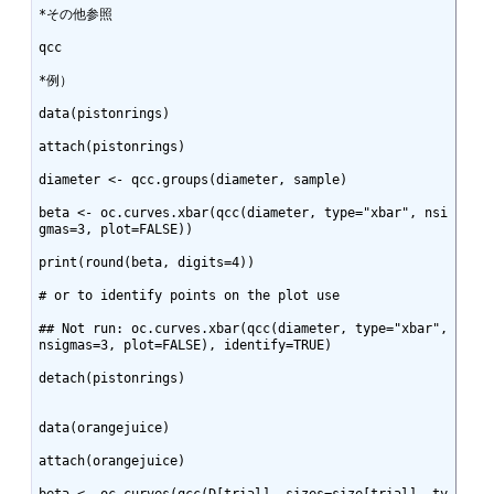
*その他参照

qcc

*例）

data(pistonrings)

attach(pistonrings)

diameter <- qcc.groups(diameter, sample)

beta <- oc.curves.xbar(qcc(diameter, type="xbar", nsi
gmas=3, plot=FALSE))

print(round(beta, digits=4))

# or to identify points on the plot use

## Not run: oc.curves.xbar(qcc(diameter, type="xbar", 
nsigmas=3, plot=FALSE), identify=TRUE)

detach(pistonrings)

data(orangejuice)

attach(orangejuice)

beta <- oc.curves(qcc(D[trial], sizes=size[trial], ty