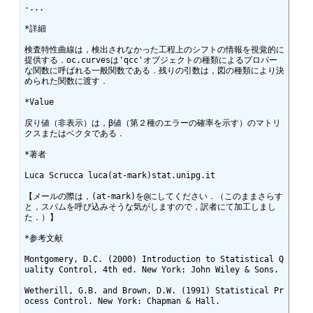
-... 	

*詳細

検査特性曲線は，検出されなかった工程上のシフトの情報を視覚的に
提供する．oc.curvesは'qcc'オブジェクトの種類によるプロパー
な関数に呼ばれる一般関数である．残りの引数は，図の種類により決
められた関数に渡す．

*Value

戻り値（非表示）は，β値（第２種のエラーの確率を示す）のマトリ
クスまたはベクタである．

*著者

Luca Scrucca luca(at-mark)stat.unipg.it

【メールの際は，(at-mark)を@にしてください．（このままさらす
と，スパムを呼び込みそうな気がしますので，訳者にて加工しまし
た．）】

*参考文献

Montgomery, D.C. (2000) Introduction to Statistical Q
uality Control, 4th ed. New York: John Wiley & Sons.

Wetherill, G.B. and Brown, D.W. (1991) Statistical Pr
ocess Control. New York: Chapman & Hall.
