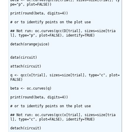
pe="p", plot=FALSE))

print(round(beta, digits=4))

# or to identify points on the plot use

## Not run: oc.curves(qcc(D[trial], sizes=size[tria
l], type="p", plot=FALSE), identify=TRUE)

detach(orangejuice)

data(circuit)

attach(circuit)

q <- qcc(x[trial], sizes=size[trial], type="c", plot=
FALSE)

beta <- oc.curves(q)

print(round(beta, digits=4))

# or to identify points on the plot use

## Not run: oc.curves(qcc(x[trial], sizes=size[tria
l], type="c", plot=FALSE), identify=TRUE)

detach(circuit)
