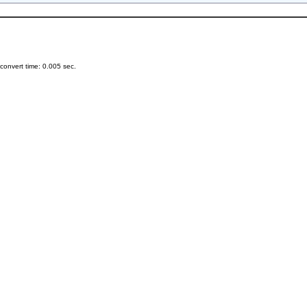
onvert time: 0.005 sec.