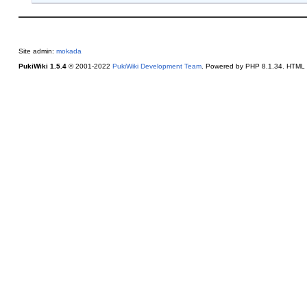
Site admin:
mokada
PukiWiki 1.5.4
© 2001-2022
PukiWiki Development Team
. Powered by PHP 8.1.34. HTML c