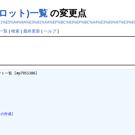
プロット)一覧
の変更点
8%E9%9B%91%E5%A4%9A%E3%81%AA%EF%BC%93%EF%BC%A4%E3%83%97%E
一覧
|
検索
|
最終更新
|
ヘルプ
]
覧 [#p7951386]

トの作成|