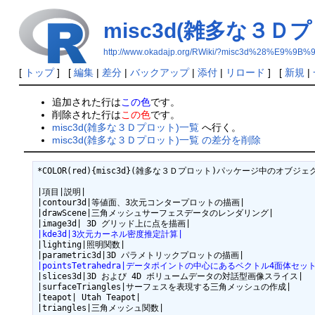
misc3d(雑多な３Ｄ
http://www.okadajp.org/RWiki/?misc3d%2
[
トップ
] [
編集
|
差分
|
バックアップ
|
添付
|
リロード
] [
新規
|
追加された行は
この色
です。
削除された行は
この色
です。
misc3d(雑多な３Ｄプロット)一覧
へ行く。
misc3d(雑多な３Ｄプロット)一覧 の差分を削除
*COLOR(red){misc3d}(雑多な３Ｄプロット)パッケージ中のオブジェクト一
|項目|説明|

|contour3d|等値面、3次元コンタープロットの描画|

|drawScene|三角メッシュサーフェスデータのレンダリング|

|kde3d|3次元カーネル密度推定計算|
|lighting|照明関数|

|pointsTetrahedra|データポイントの中心にあるベクトル4面体セッ
|slices3d|3D および 4D ボリュームデータの対話型画像スライス|

|surfaceTriangles|サーフェスを表現する三角メッシュの作成|

|teapot| Utah Teapot|
