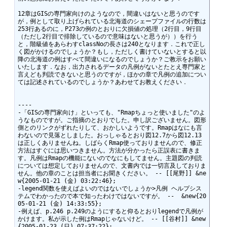
12章はGISの専門家向けのようなので，間違いはないと思うのです
が，例として取り上げられている北海道のシェープファイルの行数は
253行あるのに，P273の例のとおりに欠損値の処理（2行目，9行目
（ただし2行目で排除しているので意味はないと思うが））を行う
と，階級値をあらわすclassNoの長さは240となります．これで正し
く図がかけるのでしょうか？もし，ただしく書けていないとすると以
降の北海道の例はすべて間違いになるのでしょうか？ご教示をお願い
いたします．なお，出力されるデータの凡例がないとたとえ専門家と
言えども判読できないと思うのですが，ほかの章で凡例の追加につい
ては記述されているのでしょうか？あわせてお教えください．

----

-「GISの専門家向け」といっても、"Rmapちょっと使いました"のよ
うなものですが。ご指摘のとおりでした。申し訳ございません。図形
側とのリンクがずれたりして、おかしいようです。Rmapはなにも言
わないので見落としました。おっしゃるとおり図12.7から図12.13
は正しくありませんね。しばらくRmap使っておりませんので、修正
方法はすぐには思いつきません。方法が分かったら正誤表に書きま
す。凡例はRmapの機能にないのでなにもしてません。主題図の判読
については想定しておりませんので、文書内では一切言及しておりま
せん。他の章のことは担当者にお聞きください。 -- [[尾野]] &ne
w{2005-01-21 (金) 03:22:46};

-legend関数を使えばよいのではないでしょうか>凡例 ヘルプシス
テムでわかったので本で知ったわけではないですが。 --  &new{20
05-01-21 (金) 14:33:55};

-例えば、p.246 p.249のようにすると仰るとおりlegendで凡例が
かけます。私が示した例はRmapじゃないけど。 -- [[谷村]] &new
{2005-01-23 (日) 07:37:22};
