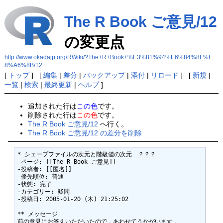
The R Book ご意見/12
の変更点
http://www.okadajp.org/RWiki/?The+R+Book+%E3%81%94%E6%84%8F%E
8%A6%8B/12
[
トップ
] [
編集
|
差分
|
バックアップ
|
添付
|
リロード
] [
新規
|
一覧
|
検索
|
最終更新
|
ヘルプ
]
追加された行は
この色
です。
削除された行は
この色
です。
The R Book ご意見/12
へ行く。
The R Book ご意見/12 の差分を削除
* シェープファイルの次元と階級値の次元　？？？ 

-ページ: [[The R Book ご意見]]

-投稿者: [[匿名]]

-優先順位: 普通

-状態: 完了

-カテゴリー: 疑問

-投稿日: 2005-01-20 (木) 21:25:02

** メッセージ 

前の意見にお答えいただいたので，あわせてうかがいます．
