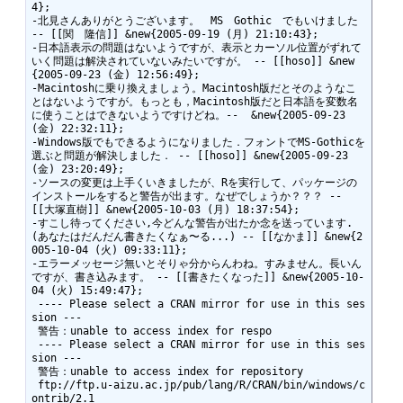
4};

-北見さんありがとうございます。　MS　Gothic　でもいけました 
-- [[関　隆信]] &new{2005-09-19 (月) 21:10:43};

-日本語表示の問題はないようですが、表示とカーソル位置がずれて
いく問題は解決されていないみたいですが。 -- [[hoso]] &new
{2005-09-23 (金) 12:56:49};

-Macintoshに乗り換えましょう。Macintosh版だとそのようなこ
とはないようですが。もっとも，Macintosh版だと日本語を変数名
に使うことはできないようですけどね。--  &new{2005-09-23 
(金) 22:32:11};

-Windows版でもできるようになりました．フォントでMS-Gothicを
選ぶと問題が解決しました． -- [[hoso]] &new{2005-09-23 
(金) 23:20:49};

-ソースの変更は上手くいきましたが、Rを実行して、パッケージの
インストールをすると警告が出ます。なぜでしょうか？？？ -- 
[[大塚直樹]] &new{2005-10-03 (月) 18:37:54};

-すこし待ってください,今どんな警告が出たか念を送っています.
(あなたはだんだん書きたくなぁ〜る...) -- [[なかま]] &new{2
005-10-04 (火) 09:33:11};

-エラーメッセージ無いとそりゃ分からんわね。すみません。長いん
ですが、書き込みます。 -- [[書きたくなった]] &new{2005-10-
04 (火) 15:49:47};

 ---- Please select a CRAN mirror for use in this ses
sion ---

 警告：unable to access index for respo

 ---- Please select a CRAN mirror for use in this ses
sion ---

 警告：unable to access index for repository 

 ftp://ftp.u-aizu.ac.jp/pub/lang/R/CRAN/bin/windows/c
ontrib/2.1
