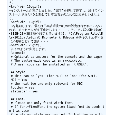
う。

~&ref(win-10.gif);

+インストールが完了しました。"完了"を押して終了し、続けてイン
ストールされたRを起動して日本語表示のための設定を行いましょ
う。

~&ref(win-11.gif);

+Rを起動します。最初は日本語環境のための設定は行われていない
ので、メッセージが文字化けします・・・。そこで，COLOR(blue)
{SIZE(20){日本語化設定を行います}}。「C:\Program Files\R
\rw2011pat\etc」の Rconsole と Rdevga をテキストエディタ
（メモ帳など）で開き・・・

~&ref(win-12.gif);

~以下のように変更します。~

~Rconsole

 # Optional parameters for the console and the pager

 # The system-wide copy is in rwxxxx/etc.

 # A user copy can be installed in `R_USER'.

 ## Style

 # This can be `yes' (for MDI) or `no' (for SDI).

 MDI = Yes

 # the next two are only relevant for MDI

 toolbar = yes

 statusbar = yes

 ## Font.

 # Please use only fixed width font.

 # If font=FixedFont the system fixed font is used; i
n this case

 # points and style are ignored. If font begins with 