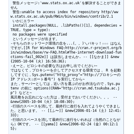
 警告メッセージ:'www.stats.ox.ac.uk'を解決することができま
せん

 警告:unable to access index for repository http//ww
w.stats.ox.ac.uk/pub/RWin/bin/windows/contrib/2.1

 いかにエラー

 install.packages(NULL, .libPaths()[1], dependecies = 
TRUE, type = type):

 no packages were specified

 というメッセージが出ます。

-そちらのネットワーク環境の念を...(。。)＼バキッ！☆☆☆ はなん
ですが,[[R for Windows FAQ:http://cran.r-project.org/b
in/windows/base/rw-FAQ.html#The-internet-download-fun
ctions-fail_002e]] は該当しませんか. -- [[なかま]] &new
{2005-10-04 (火) 16:58:36};

-えーと。ピロシキの必要な方はお申し出でください~

ではなくて，プロキシーを介してアクセスする環境では， R を起動
してすぐに，Sys.putenv("http_proxy"="http://プロキシーの 
IP アドレス:ポート番号") を実行してから~

また，サーバーとしては，近い方を選ぶのがお作法なので，Sys.pu
tenv の前に options(CRAN="http://cran.md.tsukuba.ac.j
p") などと~

風呂敷をお忘れになった方は，受付までおいでください。。。 --  
&new{2005-10-04 (火) 18:08:30};

-行頭のスペースを消して、最終行に改行を入れてようやくできまし
た。と思います。 -- [[ふ〜]] &new{2006-01-14 (土) 12:41:
33};

-行頭のスペースを消して最終行に改行をいれれば（当然のことなが
ら）OKです。 -- [[yama]] &new{2006-02-24 (金) 00:12:1
5};
