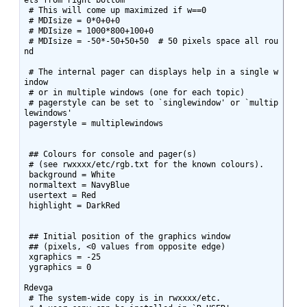
ets from right bottom

 # This will come up maximized if w==0

 # MDIsize = 0*0+0+0

 # MDIsize = 1000*800+100+0

 # MDIsize = -50*-50+50+50  # 50 pixels space all rou
nd

 # The internal pager can displays help in a single w
indow

 # or in multiple windows (one for each topic)

 # pagerstyle can be set to `singlewindow' or `multip
lewindows'

 pagerstyle = multiplewindows

 ## Colours for console and pager(s)

 # (see rwxxxx/etc/rgb.txt for the known colours).

 background = White

 normaltext = NavyBlue

 usertext = Red

 highlight = DarkRed

 ## Initial position of the graphics window 

 ## (pixels, <0 values from opposite edge)

 xgraphics = -25

 ygraphics = 0

Rdevga

 # The system-wide copy is in rwxxxx/etc.
