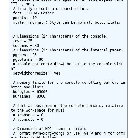
"TT ", only

 # True Type fonts are searched for.

 font = TT MS Gothic

 points = 10

 style = normal # Style can be normal, bold, italic

 # Dimensions (in characters) of the console.

 rows = 25

 columns = 80

 # Dimensions (in characters) of the internal pager.

 pgrows = 25

 pgcolumns = 80

 # should options(width=) be set to the console widt
h?

 setwidthonresize = yes

 # memory limits for the console scrolling buffer, in 
bytes and lines

 bufbytes = 65000

 buflines = 8000

 # Initial position of the console (pixels, relative 
to the workspace for MDI)

 # xconsole = 0

 # yconsole = 0

 # Dimension of MDI frame in pixels

 # Format (w*h+xorg+yorg) or use -ve w and h for offs