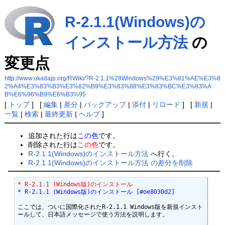
R-2.1.1(Windows)の
インストール方法
の
変更点
http://www.okadajp.org/RWiki/?R-2.1.1%28Windows%29%E3%81%AE%E3%8
2%A4%E3%83%B3%E3%82%B9%E3%83%88%E3%83%BC%E3%83%A
B%E6%96%B9%E6%B3%95
[
トップ
] [
編集
|
差分
|
バックアップ
|
添付
|
リロード
] [
新規
|
一覧
|
検索
|
最終更新
|
ヘルプ
]
追加された行は
この色
です。
削除された行は
この色
です。
R-2.1.1(Windows)のインストール方法
へ行く。
R-2.1.1(Windows)のインストール方法 の差分を削除
* R-2.1.1 (Windows版)のインストール
* R-2.1.1 (Windows版)のインストール [#oe8030d2]
ここでは、ついに国際化されたR-2.1.1 Windows版を新規インスト
ールして、日本語メッセージで使う方法を説明します。
