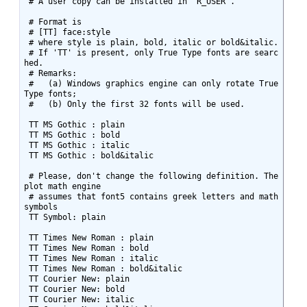
 # A user copy can be installed in `R_USER'.

 # Format is 

 # [TT] face:style

 # where style is plain, bold, italic or bold&italic.

 # If 'TT' is present, only True Type fonts are searc
hed.

 # Remarks:

 #   (a) Windows graphics engine can only rotate True 
Type fonts;

 #   (b) Only the first 32 fonts will be used.

 TT MS Gothic : plain

 TT MS Gothic : bold

 TT MS Gothic : italic

 TT MS Gothic : bold&italic

 # Please, don't change the following definition. The 
plot math engine

 # assumes that font5 contains greek letters and math 
symbols

 TT Symbol: plain

 TT Times New Roman : plain

 TT Times New Roman : bold

 TT Times New Roman : italic

 TT Times New Roman : bold&italic

 TT Courier New: plain

 TT Courier New: bold

 TT Courier New: italic
