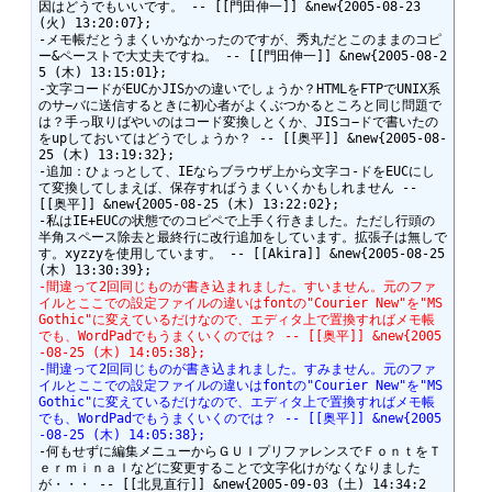
因はどうでもいいです。 -- [[門田伸一]] &new{2005-08-23 
(火) 13:20:07};

-メモ帳だとうまくいかなかったのですが、秀丸だとこのままのコピ
ー&ペーストで大丈夫ですね。 -- [[門田伸一]] &new{2005-08-2
5 (木) 13:15:01};

-文字コードがEUCかJISかの違いでしょうか？HTMLをFTPでUNIX系
のサ−バに送信するときに初心者がよくぶつかるところと同じ問題で
は？手っ取りばやいのはコード変換しとくか、JISコ−ドで書いたの
をupしておいてはどうでしょうか？ -- [[奥平]] &new{2005-08-
25 (木) 13:19:32};

-追加：ひょっとして、IEならブラウザ上から文字コ-ドをEUCにし
て変換してしまえば、保存すればうまくいくかもしれません -- 
[[奥平]] &new{2005-08-25 (木) 13:22:02};

-私はIE+EUCの状態でのコピペで上手く行きました。ただし行頭の
半角スペース除去と最終行に改行追加をしています。拡張子は無しで
す。xyzzyを使用しています。 -- [[Akira]] &new{2005-08-25 
-間違って2回同じものが書き込まれました。すいません。元のファ
イルとここでの設定ファイルの違いはfontの"Courier New"を"MS 
Gothic"に変えているだけなので、エディタ上で置換すればメモ帳
でも、WordPadでもうまくいくのでは？ -- [[奥平]] &new{2005
-08-25 (木) 14:05:38};
-間違って2回同じものが書き込まれました。すみません。元のファ
イルとここでの設定ファイルの違いはfontの"Courier New"を"MS 
Gothic"に変えているだけなので、エディタ上で置換すればメモ帳
でも、WordPadでもうまくいくのでは？ -- [[奥平]] &new{2005
-08-25 (木) 14:05:38};
-何もせずに編集メニューからＧＵＩプリファレンスでＦｏｎｔをＴ
ｅｒｍｉｎａｌなどに変更することで文字化けがなくなりました
が・・・ -- [[北見直行]] &new{2005-09-03 (土) 14:34:2