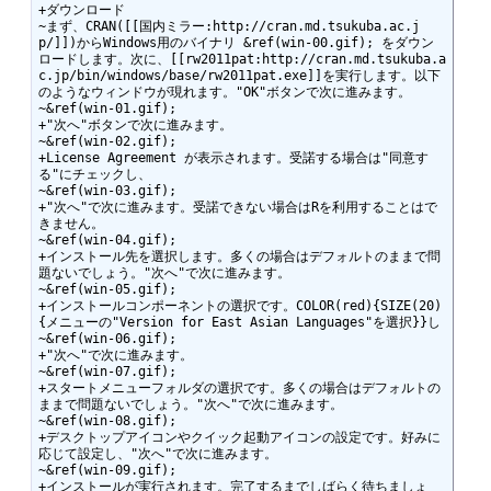
+ダウンロード

~まず、CRAN([[国内ミラー:http://cran.md.tsukuba.ac.j
p/]])からWindows用のバイナリ &ref(win-00.gif); をダウン
ロードします。次に、[[rw2011pat:http://cran.md.tsukuba.a
c.jp/bin/windows/base/rw2011pat.exe]]を実行します。以下
のようなウィンドウが現れます。"OK"ボタンで次に進みます。

~&ref(win-01.gif);

+"次へ"ボタンで次に進みます。

~&ref(win-02.gif);

+License Agreement が表示されます。受諾する場合は"同意す
る"にチェックし、

~&ref(win-03.gif);

+"次へ"で次に進みます。受諾できない場合はRを利用することはで
きません。

~&ref(win-04.gif);

+インストール先を選択します。多くの場合はデフォルトのままで問
題ないでしょう。"次へ"で次に進みます。

~&ref(win-05.gif);

+インストールコンポーネントの選択です。COLOR(red){SIZE(20)
{メニューの"Version for East Asian Languages"を選択}}し

~&ref(win-06.gif);

+"次へ"で次に進みます。

~&ref(win-07.gif);

+スタートメニューフォルダの選択です。多くの場合はデフォルトの
ままで問題ないでしょう。"次へ"で次に進みます。

~&ref(win-08.gif);

+デスクトップアイコンやクイック起動アイコンの設定です。好みに
応じて設定し、"次へ"で次に進みます。

~&ref(win-09.gif);

+インストールが実行されます。完了するまでしばらく待ちましょ