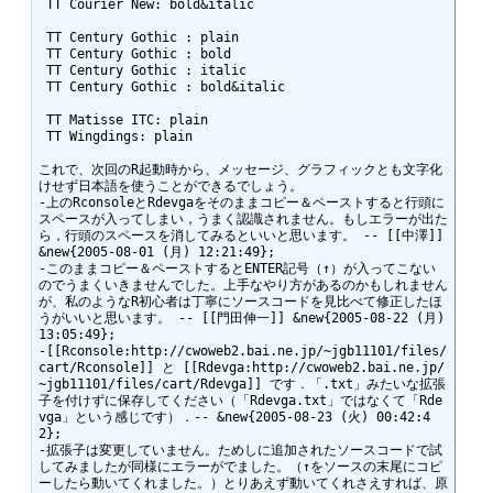
 TT Courier New: bold&italic

 TT Century Gothic : plain

 TT Century Gothic : bold

 TT Century Gothic : italic

 TT Century Gothic : bold&italic

 TT Matisse ITC: plain

 TT Wingdings: plain

これで、次回のR起動時から、メッセージ、グラフィックとも文字化
けせず日本語を使うことができるでしょう。

-上のRconsoleとRdevgaをそのままコピー＆ペーストすると行頭に
スペースが入ってしまい，うまく認識されません。もしエラーが出た
ら，行頭のスペースを消してみるといいと思います。 -- [[中澤]] 
&new{2005-08-01 (月) 12:21:49};

-このままコピー＆ペーストするとENTER記号（↑）が入ってこない
のでうまくいきませんでした。上手なやり方があるのかもしれません
が、私のようなR初心者は丁寧にソースコードを見比べて修正したほ
うがいいと思います。 -- [[門田伸一]] &new{2005-08-22 (月) 
13:05:49};

-[[Rconsole:http://cwoweb2.bai.ne.jp/~jgb11101/files/
cart/Rconsole]] と [[Rdevga:http://cwoweb2.bai.ne.jp/
~jgb11101/files/cart/Rdevga]] です．「.txt」みたいな拡張
子を付けずに保存してください（「Rdevga.txt」ではなくて「Rde
vga」という感じです）．-- &new{2005-08-23 (火) 00:42:4
2};

-拡張子は変更していません。ためしに追加されたソースコードで試
してみましたが同様にエラーがでました。（↑をソースの末尾にコピ
ーしたら動いてくれました。）とりあえず動いてくれさえすれば、原