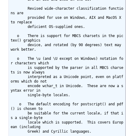
	Revised wide-character classification functio
ns are

	provided for use on Windows, AIX and MacOS X 
to replace

	deficient OS-supplied ones.

   o	There is support for MBCS charsets in the pic
tex() graphics

	device, and rotated (by 90 degrees) text may 
work better.

   o	The \u (and \U except on Windows) notation fo
r characters which

	is supported by the parser in all MBCS charse
ts is now always

	interpreted as a Unicode point, even on platf
orms which do not

	encode wchar_t in Unicode.  These are now a s
yntax error in

	single-byte locales.

    o	The default encoding for postscript() and pdf
() is chosen to

	be suitable for the current locale, if that i
s a single-byte

	locale which is supported.  This covers Europ
ean (including

	Greek) and Cyrillic languages.
