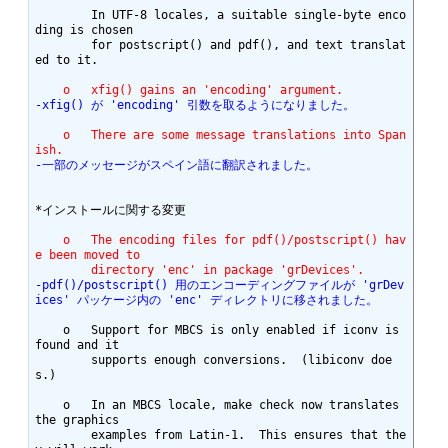
	In UTF-8 locales, a suitable single-byte enco
ding is chosen

	for postscript() and pdf(), and text translat
ed to it.

    o	xfig() gains an 'encoding' argument.
-xfig() が 'encoding' 引数を取るようになりました。
    o	There are some message translations into Span
ish.
-一部のメッセージがスペイン語に翻訳されました。
*インストールに関する変更

    o	The encoding files for pdf()/postscript() hav
e been moved to
	directory 'enc' in package 'grDevices'.
-pdf()/postscript() 用のエンコーディングファイルが 'grDev
ices' パッケージ内の 'enc' ディレクトリに移されました。
    o	Support for MBCS is only enabled if iconv is 
found and it

	supports enough conversions.  (libiconv doe
s.)

    o	In an MBCS locale, make check now translates 
the graphics

	examples from Latin-1.	This ensures that the