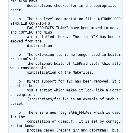
re' also have

	declarations checked for in the appropriate h
eader.

    o	The top-level documentation files AUTHORS COP
YING.LIB COPYRIGHTS

	FAQ RESOURCES THANKS have been moved to doc, 
and COPYING and NEWS

	are installed there.  The file Y2K has been r
emoved from the

	distribution.

    o	The extension .lo is no longer used in buildi
ng R (only in

	the optional build of libRmath.so): this allo
ws a considerable

	simplification of the Makefiles.

    o	Direct support for f2c has been removed: it c
an still be used

	via a script which makes it look like a Fortr
an compiler.

	(src/scripts/f77_f2c is an example of such a 
script.)

    o	There is a new flag SAFE_FFLAGS which is used 
for the

	compilation of dlamc.f.	 It is set by configu
re for known

	problem cases (recent g77 and gfortran), but 