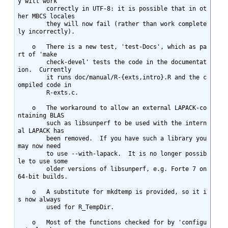
y will work

	correctly in UTF-8: it is possible that in ot
her MBCS locales

	they will now fail (rather than work complete
ly incorrectly).

    o	There is a new test, 'test-Docs', which as pa
rt of 'make

	check-devel' tests the code in the documentat
ion.  Currently

	it runs doc/manual/R-{exts,intro}.R and the c
ompiled code in

	R-exts.c.

    o	The workaround to allow an external LAPACK-co
ntaining BLAS

	such as libsunperf to be used with the intern
al LAPACK has

	been removed.  If you have such a library you 
may now need

	to use --with-lapack.  It is no longer possib
le to use some

	older versions of libsunperf, e.g. Forte 7 on 
64-bit builds.

    o	A substitute for mkdtemp is provided, so it i
s now always

	used for R_TempDir.

    o	Most of the functions checked for by 'configu