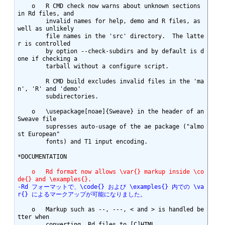
    o	R CMD check now warns about unknown sections 
in Rd files, and

	invalid names for help, demo and R files, as 
well as unlikely

	file names in the 'src' directory.  The latte
r is controlled

	by option --check-subdirs and by default is d
one if checking a

	tarball without a configure script.

	R CMD build excludes invalid files in the 'ma
n', 'R' and 'demo'

	subdirectories.

    o	\usepackage[noae]{Sweave} in the header of an 
Sweave file

	supresses auto-usage of the ae package ("almo
st European"

	fonts) and T1 input encoding.

*DOCUMENTATION

    o	Rd format now allows \var{} markup inside \co
de{} and \examples{}.
-Rd フォーマットで、\code{} および \examples{} 内での \va
r{} によるマークアップが可能になりました。