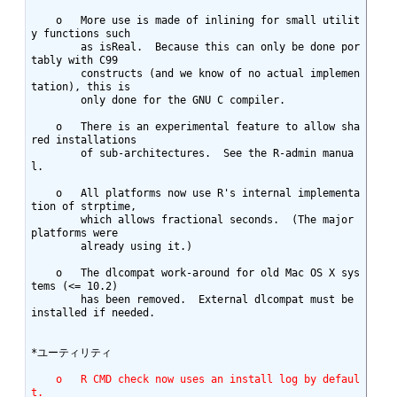
    o	More use is made of inlining for small utilit
y functions such

	as isReal.  Because this can only be done por
tably with C99

	constructs (and we know of no actual implemen
tation), this is

	only done for the GNU C compiler.

    o	There is an experimental feature to allow sha
red installations

	of sub-architectures.  See the R-admin manua
l.

    o	All platforms now use R's internal implementa
tion of strptime,

	which allows fractional seconds.  (The major 
platforms were

	already using it.)

    o	The dlcompat work-around for old Mac OS X sys
tems (<= 10.2)

	has been removed.  External dlcompat must be 
installed if needed.

*ユーティリティ

    o	R CMD check now uses an install log by defaul
t.