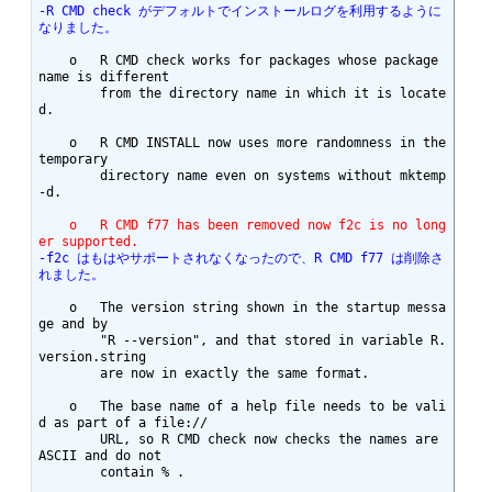
-R CMD check がデフォルトでインストールログを利用するように
なりました。
    o	R CMD check works for packages whose package 
name is different

	from the directory name in which it is locate
d.

    o	R CMD INSTALL now uses more randomness in the 
temporary

	directory name even on systems without mktemp 
-d.

    o	R CMD f77 has been removed now f2c is no long
er supported.
-f2c はもはやサポートされなくなったので、R CMD f77 は削除さ
れました。
    o	The version string shown in the startup messa
ge and by

	"R --version", and that stored in variable R.
version.string

	are now in exactly the same format.

    o	The base name of a help file needs to be vali
d as part of a file://

	URL, so R CMD check now checks the names are 
ASCII and do not

	contain % .
