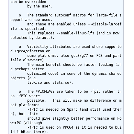
can be overridden

	by the user.

    o	The standard autoconf macros for large-file s
upport are now used,

	and these are enabled unless --disable-largef
ile is specified.

	This replaces --enable-linux-lfs (and is now 
selected by default).

    o	Visibility attributes are used where supporte
d (gcc4/gfortran on

	some platforms, also gcc3/g77 on FC3 and part
ially elsewhere).

	The main benefit should be faster loading (an
d perhaps better

	optimized code) in some of the dynamic shared 
objects (e.g.

	libR.so and stats.so).

    o	The *PICFLAGS are taken to be -fpic rather th
an -fPIC where

	possible.   This will make no difference on m
ost platforms:

	-fPIC is needed on Sparc (and still used ther
e), but -fpic

	should give slightly better performance on Po
werPC (although

	-fPIC is used on PPC64 as it is needed to bui
ld libR.so there).
