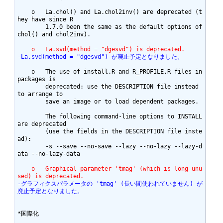
    o	La.svd(method = "dgesvd") is deprecated.
-La.svd(method = "dgesvd") が廃止予定となりました。
    o	The use of install.R and R_PROFILE.R files in 
packages is

	deprecated: use the DESCRIPTION file instead 
to arrange to

	save an image or to load dependent packages.

	The following command-line options to INSTALL 
are deprecated

	(use the fields in the DESCRIPTION file inste
ad):

	-s --save --no-save --lazy --no-lazy --lazy-d
ata --no-lazy-data

    o	Graphical parameter 'tmag' (which is long unu
sed) is deprecated.
-グラフィクスパラメータの 'tmag' (長い間使われていません) が
廃止予定となりました。
*国際化
