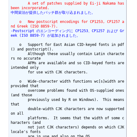
	A set of patches supplied by Ei-ji Nakama has 
been incorporated.
中間栄治が提供したパッチ群が取り込まれました。
    o	New postscript encodings for CP1253, CP1257 a
nd Greek (ISO 8859-7).
-Postscript のエンコーディングに CP1253、CP1257 および Gr
eek (ISO 8859-7) が追加されました。
    o	Support for East Asian CID-keyed fonts in pdf
() and postscript().

	Although these usually contain Latin characte
rs no accurate

	AFMs are available and so CID-keyed fonts are 
intended only

	for use with CJK characters.

    o	Wide-character width functions wc[s]width are 
provided that

	overcome problems found with OS-supplied ones 
(and those

	previously used by R on Windows).  This means 
that

	double-width CJK characters are now supported 
on all

	platforms.  It seems that the width of some c
haracters (and

	not just CJK characters) depends on which CJK 
locale's fonts

	are in use and also on the OS.
