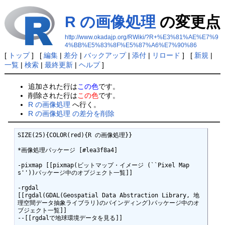
R の画像処理
の変更点
http://www.okadajp.org/RWiki/?R+%E3%81%AE%E7%9
4%BB%E5%83%8F%E5%87%A6%E7%90%86
[
トップ
] [
編集
|
差分
|
バックアップ
|
添付
|
リロード
] [
新規
|
一覧
|
検索
|
最終更新
|
ヘルプ
]
追加された行は
この色
です。
削除された行は
この色
です。
R の画像処理
へ行く。
R の画像処理 の差分を削除
SIZE(25){COLOR(red){R の画像処理}}

*画像処理パッケージ [#lea3f8a4]

-pixmap [[pixmap(ビットマップ・イメージ (``Pixel Map
s''))パッケージ中のオブジェクト一覧]]

-rgdal

[[rgdal(GDAL(Geospatial Data Abstraction Library, 地
理空間データ抽象ライブラリ)のバインディング)パッケージ中のオ
ブジェクト一覧]]

--[[rgdalで地球環境データを見る]]
