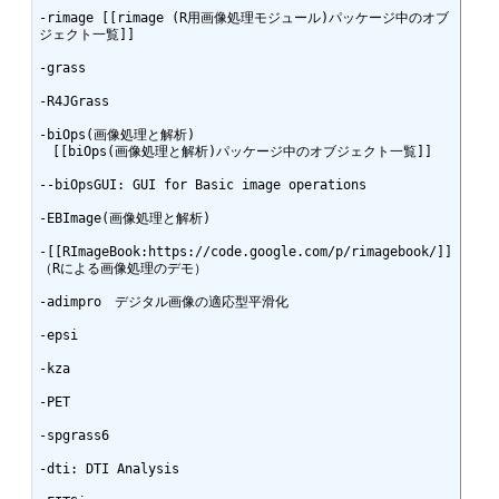
-rimage [[rimage (R用画像処理モジュール)パッケージ中のオブ
ジェクト一覧]]

-grass

-R4JGrass

-biOps(画像処理と解析)

　[[biOps(画像処理と解析)パッケージ中のオブジェクト一覧]]

--biOpsGUI: GUI for Basic image operations

-EBImage(画像処理と解析)

-[[RImageBook:https://code.google.com/p/rimagebook/]]
（Rによる画像処理のデモ）

-adimpro　デジタル画像の適応型平滑化

-epsi

-kza

-PET

-spgrass6

-dti: DTI Analysis
