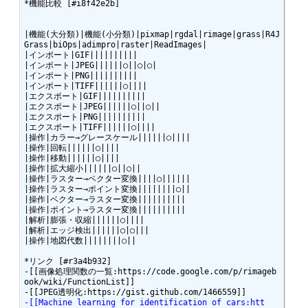
*機能比較 [#i8f42e2b]

|機能(大分類)|機能(小分類)|pixmap|rgdal|rimage|grass|R4J
Grass|biOps|adimpro|raster|ReadImages|

|インポート|GIF||||||||||

|インポート|JPEG||||||○||○|○|

|インポート|PNG||||||||||

|インポート|TIFF||||||○||||

|エクスポート|GIF||||||||||

|エクスポート|JPEG||||||○||○||

|エクスポート|PNG||||||||||

|エクスポート|TIFF||||||○||||

|操作|カラー→グレースケール||||||○||||

|操作|回転||||||○||||

|操作|移動||||||○||||

|操作|拡大縮小||||||○||○||

|操作|ラスター→ベクター変換||||○||||||

|操作|ラスター→ポイント変換||||||||○||

|操作|ベクター→ラスター変換||||||||||

|操作|ポイント→ラスター変換||||||||||

|解析|膨張・収縮||||||○||||

|解析|エッジ検出||||||○|○|||

|操作|地図代数||||||||○||

*リンク [#r3a4b932]

-[[画像処理関数の一覧:https://code.google.com/p/rimageb
ook/wiki/FunctionList]]

-[[Machine learning for identification of cars:htt