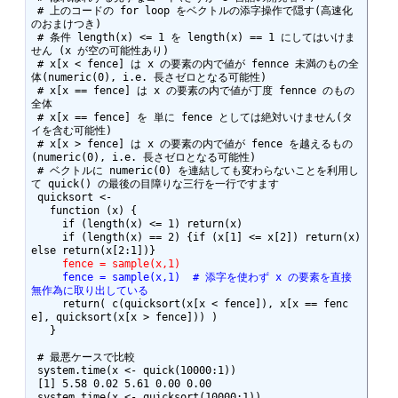
 # 上のコードの for loop をベクトルの添字操作で隠す(高速化
のおまけつき)

 # 条件 length(x) <= 1 を length(x) == 1 にしてはいけま
せん (x が空の可能性あり)

 # x[x < fence] は x の要素の内で値が fennce 未満のもの全
体(numeric(0), i.e. 長さゼロとなる可能性)

 # x[x == fence] は x の要素の内で値が丁度 fennce のもの
全体

 # x[x == fence] を 単に fence としては絶対いけません(タ
イを含む可能性)

 # x[x > fence] は x の要素の内で値が fence を越えるもの
(numeric(0), i.e. 長さゼロとなる可能性)

 # ベクトルに numeric(0) を連結しても変わらないことを利用し
て quick() の最後の目障りな三行を一行ですます

 quicksort <- 

   function (x) {

     if (length(x) <= 1) return(x)

     if (length(x) == 2) {if (x[1] <= x[2]) return(x) 
     fence = sample(x,1)
     fence = sample(x,1)  # 添字を使わず x の要素を直接
無作為に取り出している
     return( c(quicksort(x[x < fence]), x[x == fenc
e], quicksort(x[x > fence])) )

   }

 # 最悪ケースで比較

 system.time(x <- quick(10000:1))

 [1] 5.58 0.02 5.61 0.00 0.00

 system.time(x <- quicksort(10000:1))
