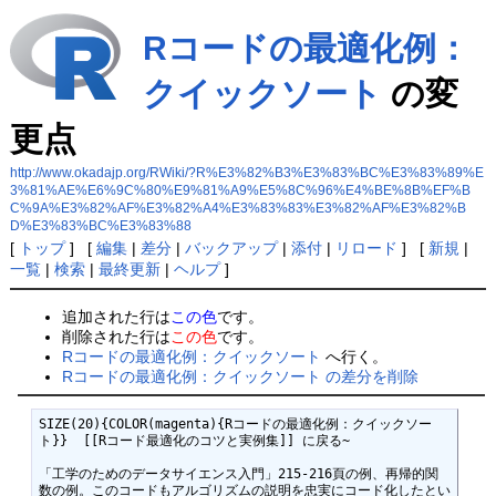
Rコードの最適化例：
クイックソート
の変
更点
http://www.okadajp.org/RWiki/?R%E3%82%B3%E3%83%BC%E3%83%89%E
3%81%AE%E6%9C%80%E9%81%A9%E5%8C%96%E4%BE%8B%EF%B
C%9A%E3%82%AF%E3%82%A4%E3%83%83%E3%82%AF%E3%82%B
D%E3%83%BC%E3%83%88
[
トップ
] [
編集
|
差分
|
バックアップ
|
添付
|
リロード
] [
新規
|
一覧
|
検索
|
最終更新
|
ヘルプ
]
追加された行は
この色
です。
削除された行は
この色
です。
Rコードの最適化例：クイックソート
へ行く。
Rコードの最適化例：クイックソート の差分を削除
SIZE(20){COLOR(magenta){Rコードの最適化例：クイックソー
ト}}  [[Rコード最適化のコツと実例集]] に戻る~

「工学のためのデータサイエンス入門」215-216頁の例、再帰的関
数の例。このコードもアルゴリズムの説明を忠実にコード化したとい