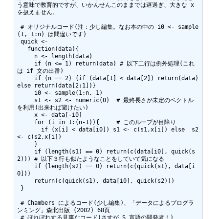
う意味で教育的ですが、いかんせんこのままでは遅過ぎ、大きな x 
を扱えません。

 # オリジナルコード(注：少し編集。なお本の中の i0 <- sample
(1, 1:n) は間違いです) 

 quick <- 

   function(data){  

     n <- length(data)  

     if (n <= 1) return(data) # 以下二行は例外処理(これ
は if 文の出番) 

     if (n == 2) {if (data[1] < data[2]) return(data) 
else return(data[2:1])} 

     i0 <- sample(1:n, 1)  

     s1 <- s2 <- numeric(0)  # 最終長さが未定のベクトル
を利用(出来れば避けたい)

     x <- data[-i0]  

     for (i in 1:(n-1)){     # このループが目障り  

       if (x[i] < data[i0]) s1 <- c(s1,x[i]) else  s2 
<- c(s2,x[i]) 

     }  

     if (length(s1) == 0) return(c(data[i0], quick(s
2))) # 以下３行も似たようなことをしていて気になる 

     if (length(s2) == 0) return(c(quick(s1), data[i
0]))  

     return(c(quick(s1), data[i0], quick(s2)))

 }

 # Chambers によるコード(少し編集)、「データによるプログラ
ンミング」森北出版 (2002) 68頁

 # ほれぼれする見事なコード(さすが S 言語の開発者！)
