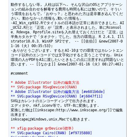
動作するしない等, 人柱は以下へ. そんな沢山のOSとアプリケーシ
ョンの組み合わせを解毒する費用も時間も私には無いので, そうい
う環境をおもちで,「おやっ？」と思われた方は是非書き込んでくだ
さい. 動かなかった情報も,動いた情報も.

-AI_Win_cp932.Rでタイトルの日本語が正常に表示できました。AI
_UCS2.Rだと「正弦」が「諠潸」と表示されました。単にRconsol
e、Rdevga、Rprofile.siteを入れ替えておくだけだと「正弦」は
半角カタカナで「タオクケ」でした。当方の環境は、R 2.4.1、Ill
strator10.0.3、WinXP SP2です。 -- [[佐伯]] &new{2007-0
1-16 (火) 00:35:53};

-ありがとうございます. するとAI-10までの環境ではカレントエン
コード以外のエンコードでは文字化けすると言うことですね. Unix
環境の人がPDFをAIに渡したいときもこの点に注意すれば問題ないと
思います. -- [[なかま]] &new{2007-01-16 (火) 08:27:46};

#comment

* Adobe Illustrator 以外の編集方法
** SVG:package RSvgDevice(CRAN)
* Adobe Illustrator 以外の編集方法 [#e601b6de]
** SVG:package RSvgDevice(CRAN) [#j6047f11]
SVGはカレントのエンコーディングで出力されます.

エディタや, nkf,iconv等で, UTF-8に変換します.

変換した物は[[inkscape:http://www.inkscape.org/]]で編集
出来ます.

inkscapeはWindows,unix,Macでも動きます.

** xfig:package grDevice(標準)
** SVG:package Cairo(CRAN) [#f9735880]