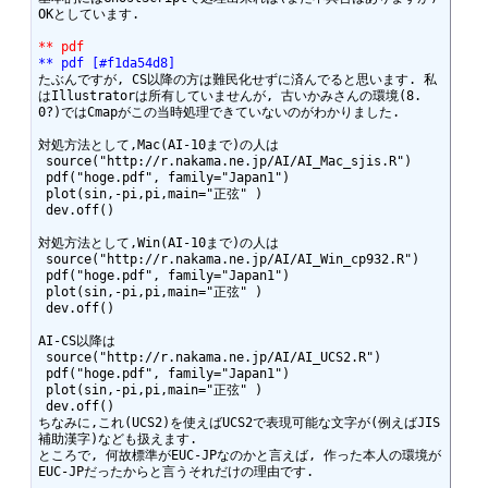
OKとしています.

** pdf
** pdf [#f1da54d8]
たぶんですが, CS以降の方は難民化せずに済んでると思います. 私
はIllustratorは所有していませんが, 古いかみさんの環境(8.
0?)ではCmapがこの当時処理できていないのがわかりました.

対処方法として,Mac(AI-10まで)の人は

 source("http://r.nakama.ne.jp/AI/AI_Mac_sjis.R")

 pdf("hoge.pdf", family="Japan1")

 plot(sin,-pi,pi,main="正弦" )

 dev.off()

対処方法として,Win(AI-10まで)の人は

 source("http://r.nakama.ne.jp/AI/AI_Win_cp932.R")

 pdf("hoge.pdf", family="Japan1")

 plot(sin,-pi,pi,main="正弦" )

 dev.off()

AI-CS以降は

 source("http://r.nakama.ne.jp/AI/AI_UCS2.R")

 pdf("hoge.pdf", family="Japan1")

 plot(sin,-pi,pi,main="正弦" )

 dev.off()

ちなみに,これ(UCS2)を使えばUCS2で表現可能な文字が(例えばJIS
補助漢字)なども扱えます.

ところで, 何故標準がEUC-JPなのかと言えば, 作った本人の環境が
EUC-JPだったからと言うそれだけの理由です.
