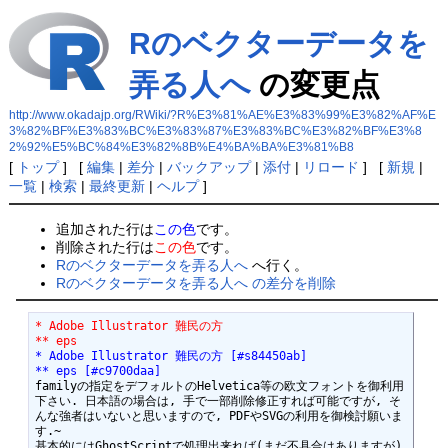
Rのベクターデータを
弄る人へ
の変更点
http://www.okadajp.org/RWiki/?R%E3%81%AE%E3%83%99%E3%82%AF%E
3%82%BF%E3%83%BC%E3%83%87%E3%83%BC%E3%82%BF%E3%8
2%92%E5%BC%84%E3%82%8B%E4%BA%BA%E3%81%B8
[
トップ
] [
編集
|
差分
|
バックアップ
|
添付
|
リロード
] [
新規
|
一覧
|
検索
|
最終更新
|
ヘルプ
]
追加された行は
この色
です。
削除された行は
この色
です。
Rのベクターデータを弄る人へ
へ行く。
Rのベクターデータを弄る人へ の差分を削除
* Adobe Illustrator 難民の方
** eps
* Adobe Illustrator 難民の方 [#s84450ab]
** eps [#c9700daa]
familyの指定をデフォルトのHelvetica等の欧文フォントを御利用
下さい. 日本語の場合は, 手で一部削除修正すれば可能ですが, そ
んな強者はいないと思いますので, PDFやSVGの利用を御検討願いま
す.~

基本的にはGhostScriptで処理出来れば(まだ不具合はありますが)