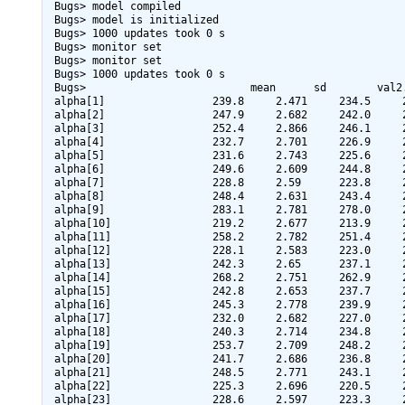
 Bugs> model compiled

 Bugs> model is initialized

 Bugs> 1000 updates took 0 s

 Bugs> monitor set

 Bugs> monitor set

 Bugs> 1000 updates took 0 s

 Bugs>                          mean      sd        val2.5pc  median    val97.5pc  sample

 alpha[1]                 239.8     2.471     234.5     239.9     244.1     1000

 alpha[2]                 247.9     2.682     242.0     248.0     253.0     1000

 alpha[3]                 252.4     2.866     246.1     252.7     258.1     1000

 alpha[4]                 232.7     2.701     226.9     232.9     238.5     1000

 alpha[5]                 231.6     2.743     225.6     231.5     237.4     1000

 alpha[6]                 249.6     2.609     244.8     249.6     254.6     1000

 alpha[7]                 228.8     2.59      223.8     228.8     234.5     1000

 alpha[8]                 248.4     2.631     243.4     248.4     253.4     1000

 alpha[9]                 283.1     2.781     278.0     283.2     288.4     1000

 alpha[10]                219.2     2.677     213.9     219.1     224.4     1000

 alpha[11]                258.2     2.782     251.4     258.2     263.4     1000

 alpha[12]                228.1     2.583     223.0     228.1     233.0     1000

 alpha[13]                242.3     2.65      237.1     242.3     247.9     1000

 alpha[14]                268.2     2.751     262.9     268.2     273.5     1000

 alpha[15]                242.8     2.653     237.7     242.9     247.4     1000

 alpha[16]                245.3     2.778     239.9     245.2     250.7     1000

 alpha[17]                232.0     2.682     227.0     232.0     237.4     1000

 alpha[18]                240.3     2.714     234.8     240.4     246.0     1000

 alpha[19]                253.7     2.709     248.2     253.7     258.7     1000

 alpha[20]                241.7     2.686     236.8     241.7     247.1     1000

 alpha[21]                248.5     2.771     243.1     248.6     254.0     1000

 alpha[22]                225.3     2.696     220.5     225.3     230.8     1000

 alpha[23]                228.6     2.597     223.3     228.7     233.2     1000
