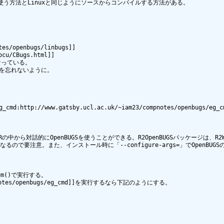
ラを使う方法とLinuxと同じようにソースからコンパイルする方法がある。

es/openbugs/linbugs]]

cu/CBugs.html]]

なっている。

ttp://www.gatsby.ucl.ac.uk/~iam23/compnotes/openbugs
Rの中から対話的にOpenBUGSを使うことができる。R2OpenBUGSパッケージは、R2Wi
要注意。また、インストール時に「--configure-args=」でOpenBUGSの場
m()で実行する。

ompnotes/openbugs/eg_cmd]]を実行するなら下記のようにする。
