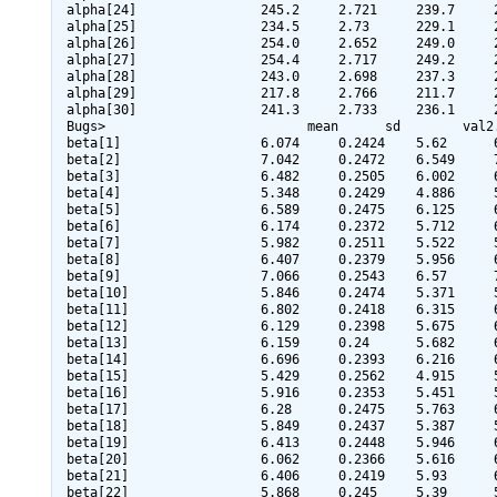
 alpha[24]                245.2     2.721     239.7     245.2     250.4     1000

 alpha[25]                234.5     2.73      229.1     234.5     239.9     1000

 alpha[26]                254.0     2.652     249.0     254.0     259.2     1000

 alpha[27]                254.4     2.717     249.2     254.4     259.7     1000

 alpha[28]                243.0     2.698     237.3     243.1     248.1     1000

 alpha[29]                217.8     2.766     211.7     217.7     223.2     1000

 alpha[30]                241.3     2.733     236.1     241.3     246.1     1000

 Bugs>                          mean      sd        val2.5pc  median    val97.5pc  sample

 beta[1]                  6.074     0.2424    5.62      6.067     6.568     1000

 beta[2]                  7.042     0.2472    6.549     7.041     7.523     1000

 beta[3]                  6.482     0.2505    6.002     6.479     6.973     1000

 beta[4]                  5.348     0.2429    4.886     5.345     5.834     1000

 beta[5]                  6.589     0.2475    6.125     6.572     7.057     1000

 beta[6]                  6.174     0.2372    5.712     6.172     6.638     1000

 beta[7]                  5.982     0.2511    5.522     5.985     6.482     1000

 beta[8]                  6.407     0.2379    5.956     6.407     6.864     1000

 beta[9]                  7.066     0.2543    6.57      7.069     7.577     1000

 beta[10]                 5.846     0.2474    5.371     5.839     6.326     1000

 beta[11]                 6.802     0.2418    6.315     6.803     7.278     1000

 beta[12]                 6.129     0.2398    5.675     6.127     6.622     1000

 beta[13]                 6.159     0.24      5.682     6.157     6.635     1000

 beta[14]                 6.696     0.2393    6.216     6.697     7.155     1000

 beta[15]                 5.429     0.2562    4.915     5.451     5.909     1000

 beta[16]                 5.916     0.2353    5.451     5.907     6.38      1000

 beta[17]                 6.28      0.2475    5.763     6.266     6.771     1000

 beta[18]                 5.849     0.2437    5.387     5.861     6.323     1000

 beta[19]                 6.413     0.2448    5.946     6.405     6.904     1000

 beta[20]                 6.062     0.2366    5.616     6.058     6.532     1000

 beta[21]                 6.406     0.2419    5.93      6.401     6.866     1000

 beta[22]                 5.868     0.245     5.39      5.875     6.347     1000
