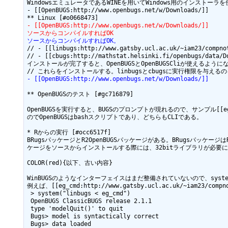
WindowsエミュレータであるWINEを用いてWindows用のインストー
- [[OpenBUGS:http://www.openbugs.net/w/Downloads/]]

- [[OpenBUGS:http://www.openbugs.net/w/Downloads/]]
ソースからコンパイルすればOK
ソースからコンパイルすればOK。
// - [[linbugs:http://www.gatsby.ucl.ac.uk/~iam23/compnot
// - [[cbugs:http://mathstat.helsinki.fi/openbugs/data/Do
インストールが完了すると、OpenBUGSとOpenBUGSCliが使えるように
- [[OpenBUGS:http://www.openbugs.net/w/Downloads/]]
** OpenBUGSのテスト [#gc716879]

OpenBUGSを実行すると、BUGSのプロンプトが現れるので、サンプル[[eg_cmd:h
のでOpenBUGSはbashスクリプトであり、どちらもCLIである。

* Rからの実行 [#occ6517f]

BRugsパッケージとR2OpenBUGSパッケージがある。BRugsパッケージは
ケージをソースからインストールする際には、32bitライブラリが必要になるので
COLOR(red){以下、古い内容}

WinBUGSのようなインターフェイスはまだ整備されていないので、syste
例えば、[[eg_cmd:http://www.gatsby.ucl.ac.uk/~iam23/c
 > system("linbugs < eg_cmd")

 OpenBUGS ClassicBUGS release 2.1.1

 type 'modelQuit()' to quit

 Bugs> model is syntactically correct

 Bugs> data loaded
