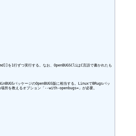
/eg_cmd]]を1行ずつ実行する。なお、OpenBUGSCliはC言語で書かれたも
nBUGSパッケージのOpenBUGS版に相当する。LinuxでBRugsパッ
所を教えるオプション「--with-openbugs=」が必要。
