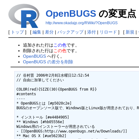
OpenBUGS
の変更点
http://www.okadajp.org/RWiki/?OpenBUGS
[
トップ
] [
編集
|
差分
|
バックアップ
|
添付
|
リロード
] [
新規
|
追加された行は
この色
です。
削除された行は
この色
です。
OpenBUGS
へ行く。
OpenBUGS の差分を削除
// 谷村晋 2006年2月8日水曜日12:52:54

// 自由に加筆してください

COLOR(red){SIZE(30){OpenBUGS from R}}

#contents

----

* OpenBUGSとは [#p5020c2e]

BUGSのオープンソース版で、Windows版とLinux版が用意されており
* インストール [#e4484905]

** Windows [#hb05556e]

Windows用のインストーラーが用意されている

- [[OpenBUGS:http://www.openbugs.net/w/Downloads/]]

** Mac OS X [#ue5623b2]
