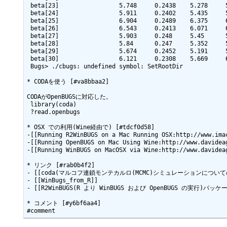
 beta[23]                 5.748     0.2438    5.278     5.757     6.232     1000

 beta[24]                 5.911     0.2402    5.435     5.914     6.368     1000

 beta[25]                 6.904     0.2489    6.375     6.904     7.376     1000

 beta[26]                 6.543     0.2413    6.071     6.549     7.015     1000

 beta[27]                 5.903     0.248     5.45      5.897     6.379     1000

 beta[28]                 5.84      0.247     5.352     5.847     6.346     1000

 beta[29]                 5.674     0.2452    5.191     5.672     6.17      1000

 beta[30]                 6.121     0.2308    5.669     6.126     6.583     1000

 Bugs> ./cbugs: undefined symbol: SetRootDir

* CODAを使う [#va8bbaa2]

CODAがOpenBUGSに対応した。

 library(coda)

 ?read.openbugs

* OSX での利用(Wine経由で) [#tdcf0d58]

-[[Running R2WinBUGS on a Mac Running OSX:http://www.imac
-[[Running OpenBUGS on Mac Using Wine:http://www.davideag
-[[Running WinBUGS on MacOSX via Wine:http://www.davideag
* リンク [#rab0b4f2]

- [[coda(マルコフ連鎖モンテカルロ(MCMC)シミュレーションにつ
- [[WinBugs_from_R]]

- [[R2WinBUGS(R より WinBUGS および OpenBUGS の実行)パ
* コメント [#y6bf6aa4]
